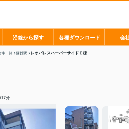
沿線から探す
各種ダウンロード
会
レオパレスハーバーサイドＥ棟
物件一覧
蘇我駅
17分