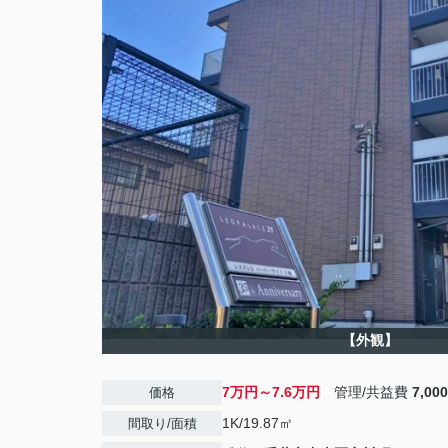
【外観】
7万円～7.6万円
管理/共益費
7,00
価格
1K/19.87㎡
間取り/面積