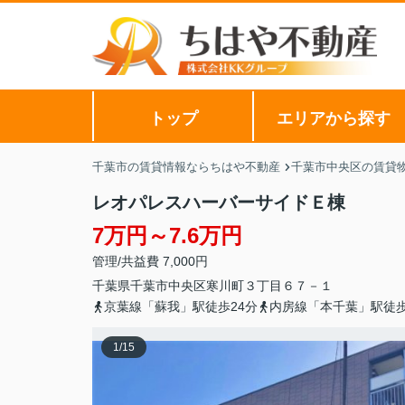
トップ
エリアから探す
千葉市の賃貸情報ならちはや不動産
千葉市中央区の賃貸
レオパレスハーバーサイドＥ棟
7万円～7.6万円
管理/共益費 7,000円
千葉県
千葉市中央区
寒川町
３丁目６７－１
京葉線「蘇我」駅徒歩24分
内房線「本千葉」駅徒歩
1
/
15