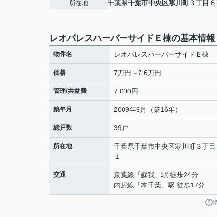
千葉県
千葉市中央区
寒川町
３丁目６
所在地
レオパレスハーバーサイドＥ棟の基本情報
物件名
レオパレスハーバーサイドＥ棟
価格
7万円～7.6万円
管理/共益費
7,000円
築年月
2009年9月（築16年）
総戸数
39戸
所在地
千葉県
千葉市中央区
寒川町
３丁目
１
交通
京葉線
「
蘇我
」駅 徒歩24分
内房線
「
本千葉
」駅 徒歩17分