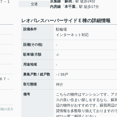
京葉線
「
蘇我
」駅 徒歩24分
７－１
交通
内房線
「
本千葉
」駅 徒歩17分
レオパレスハーバーサイドＥ棟の詳細情報
設備条件
駐輪場
インターネット対応
設備(その他)
-
駐車場/月額
-/-
用途地域
-
募集戸数 / 総戸数
- / 39戸
６７－
取引態様
仲介
備考
こちらの物件はマンションです。ア
スの良い住まい探しをするなら、蘇
辺の物件がおすすめです。蘇我周辺
情報の見方
貸情報を多数取り揃えておりますの
ぜひ一度ご相談ください。