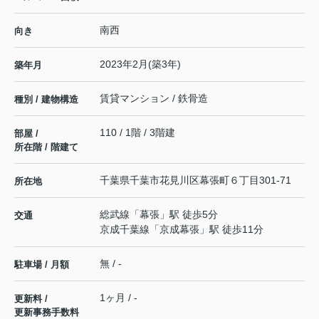
南西
向き
2023年2月(築3年)
築年月
賃貸マンション / 鉄骨造
種別 / 建物構造
110 / 1階 / 3階建
部屋 /
所在階 / 階建て
千葉県
千葉市花見川区
幕張町
６丁目301-71
所在地
総武線
「
幕張
」駅 徒歩5分
交通
京成千葉線
「
京成幕張
」駅 徒歩11分
無 / -
駐車場 / 月額
1ヶ月 / -
更新料 /
更新事務手数料