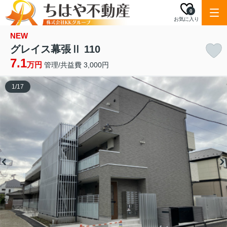
0
お気に入り
NEW
グレイス幕張Ⅱ 110
7.1
万円
管理/共益費 3,000円
1
/
17