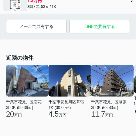
7.3万円
3階 / 21.53㎡ / 1K
メールで共有する
LINEで共有する
近隣の物件
千葉市花見川区南花園２丁目
千葉市花見川区幕張本郷３丁目
千葉市花見川区幕張町１丁目
1
3LDK (99.36㎡)
3LDK (68.83㎡)
1K (30.09㎡)
20
11.7
4.5
万円
万円
万円