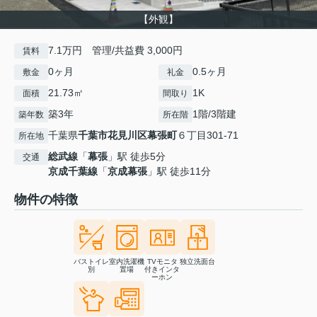
【外観】
7.1万円 管理/共益費 3,000円
賃料
0ヶ月
0.5ヶ月
敷金
礼金
21.73㎡
1K
面積
間取り
築3年
1階/3階建
築年数
所在階
千葉県
千葉市花見川区
幕張町
６丁目301-71
所在地
総武線
「
幕張
」駅 徒歩5分
交通
京成千葉線
「
京成幕張
」駅 徒歩11分
物件の特徴
バストイレ
室内洗濯機
TVモニタ
独立洗面台
別
置場
付きインタ
ーホン