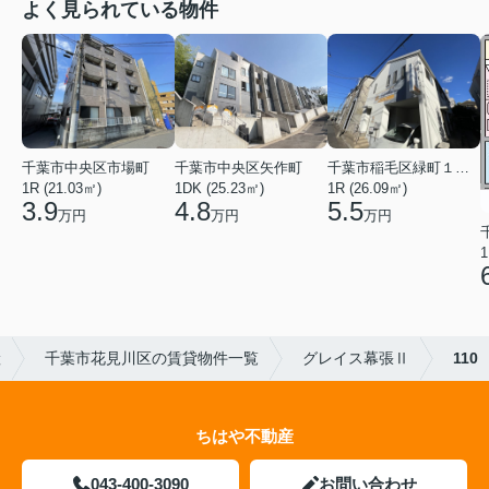
よく見られている物件
千葉市中央区矢作町
千葉市中央区市場町
千葉市稲毛区緑町１丁目
1DK (25.23㎡)
1R (21.03㎡)
1R (26.09㎡)
4.8
3.9
5.5
万円
万円
万円
1
産
千葉市花見川区の賃貸物件一覧
グレイス幕張Ⅱ
110
ちはや不動産
043-400-3090
お問い合わせ