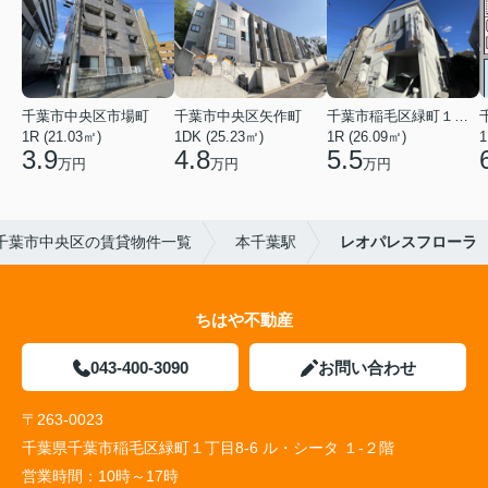
千葉市中央区市場町
千葉市中央区矢作町
千葉市稲毛区緑町１丁目
1R (21.03㎡)
1DK (25.23㎡)
1R (26.09㎡)
1
3.9
4.8
5.5
万円
万円
万円
千葉市中央区の賃貸物件一覧
本千葉駅
レオパレスフローラ
ちはや不動産
043-400-3090
お問い合わせ
〒263-0023
千葉県千葉市稲毛区緑町１丁目8-6 ル・シータ １-２階
営業時間：
10時～17時