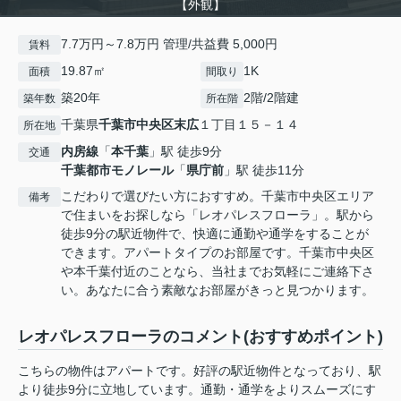
【外観】
7.7万円～7.8万円 管理/共益費 5,000円
賃料
19.87㎡
1K
面積
間取り
築20年
2階/2階建
築年数
所在階
千葉県
千葉市中央区
末広
１丁目１５－１４
所在地
内房線
「
本千葉
」駅 徒歩9分
交通
千葉都市モノレール
「
県庁前
」駅 徒歩11分
こだわりで選びたい方におすすめ。千葉市中央区エリア
備考
で住まいをお探しなら「レオパレスフローラ」。駅から
徒歩9分の駅近物件で、快適に通勤や通学をすることが
できます。アパートタイプのお部屋です。千葉市中央区
や本千葉付近のことなら、当社までお気軽にご連絡下さ
い。あなたに合う素敵なお部屋がきっと見つかります。
レオパレスフローラのコメント(おすすめポイント)
こちらの物件はアパートです。好評の駅近物件となっており、駅
より徒歩9分に立地しています。通勤・通学をよりスムーズにす