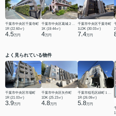
千葉市中央区千葉寺町
千葉市中央区葛城２丁目
千葉市中央区千葉寺町
1R (22.60㎡)
1K (19.44㎡)
1LDK (30.03㎡)
2
4.5
4
7.4
万円
万円
万円
よく見られている物件
千葉市中央区矢作町
千葉市中央区市場町
千葉市稲毛区緑町１丁目
1DK (25.23㎡)
1R (21.03㎡)
1R (26.09㎡)
4.8
3.9
5.8
万円
万円
万円
1