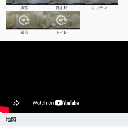
洋室
洗面所
キッチン
風呂
トイレ
地図