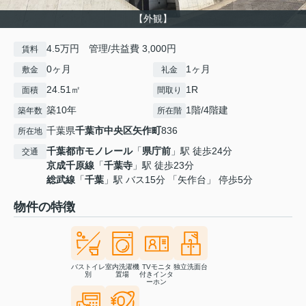
【外観】
4.5万円 管理/共益費 3,000円
賃料
0ヶ月
1ヶ月
敷金
礼金
24.51㎡
1R
面積
間取り
築10年
1階/4階建
築年数
所在階
千葉県
千葉市中央区
矢作町
836
所在地
千葉都市モノレール
「
県庁前
」駅 徒歩24分
交通
京成千原線
「
千葉寺
」駅 徒歩23分
総武線
「
千葉
」駅 バス15分 「矢作台」 停歩5分
物件の特徴
バストイレ
室内洗濯機
TVモニタ
独立洗面台
別
置場
付きインタ
ーホン