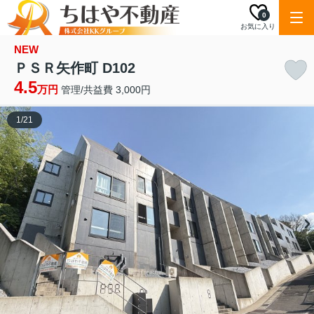
0
お気に入り
NEW
ＰＳＲ矢作町 D102
4.5
万円
管理/共益費 3,000円
1
/
21