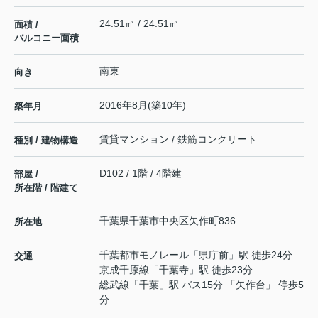
24.51㎡ / 24.51㎡
面積 /
バルコニー面積
南東
向き
2016年8月(築10年)
築年月
賃貸マンション / 鉄筋コンクリート
種別 / 建物構造
D102 / 1階 / 4階建
部屋 /
所在階 / 階建て
千葉県
千葉市中央区
矢作町
836
所在地
千葉都市モノレール
「
県庁前
」駅 徒歩24分
交通
京成千原線
「
千葉寺
」駅 徒歩23分
総武線
「
千葉
」駅 バス15分 「矢作台」 停歩5
分