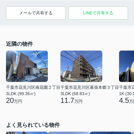
メールで共有する
LINEで共有する
近隣の物件
千葉市花見川区南花園２丁目
千葉市花見川区幕張本郷３丁目
千葉市
3LDK (99.36㎡)
3LDK (68.83㎡)
1K (30
20
11.7
4.5
万円
万円
万
よく見られている物件