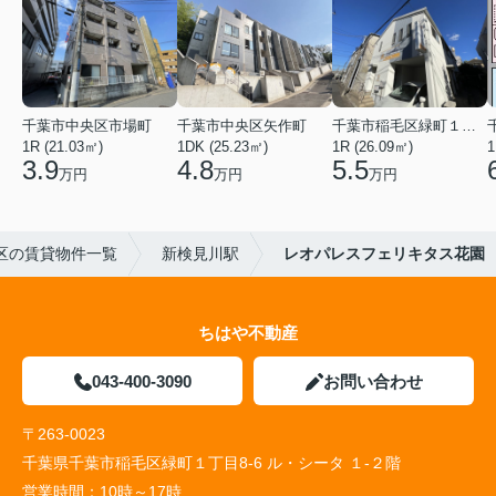
千葉市中央区市場町
千葉市中央区矢作町
千葉市稲毛区緑町１丁目
1R (21.03㎡)
1DK (25.23㎡)
1R (26.09㎡)
1
3.9
4.8
5.5
万円
万円
万円
区の賃貸物件一覧
新検見川駅
レオパレスフェリキタス花園
ちはや不動産
043-400-3090
お問い合わせ
〒263-0023
千葉県千葉市稲毛区緑町１丁目8-6 ル・シータ １-２階
営業時間：
10時～17時