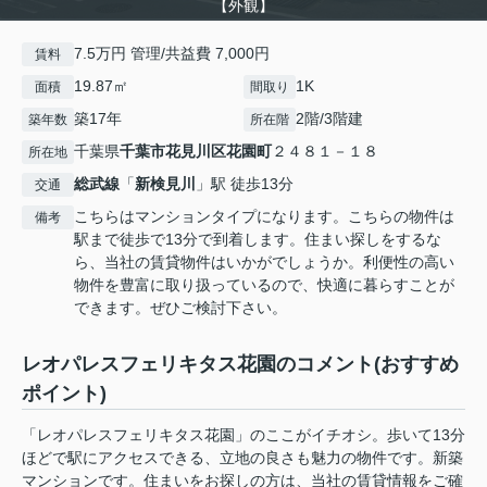
【外観】
7.5万円 管理/共益費 7,000円
賃料
19.87㎡
1K
面積
間取り
築17年
2階/3階建
築年数
所在階
千葉県
千葉市花見川区
花園町
２４８１－１８
所在地
総武線
「
新検見川
」駅 徒歩13分
交通
こちらはマンションタイプになります。こちらの物件は
備考
駅まで徒歩で13分で到着します。住まい探しをするな
ら、当社の賃貸物件はいかがでしょうか。利便性の高い
物件を豊富に取り扱っているので、快適に暮らすことが
できます。ぜひご検討下さい。
レオパレスフェリキタス花園のコメント(おすすめ
ポイント)
「レオパレスフェリキタス花園」のここがイチオシ。歩いて13分
ほどで駅にアクセスできる、立地の良さも魅力の物件です。新築
マンションです。住まいをお探しの方は、当社の賃貸情報をご確