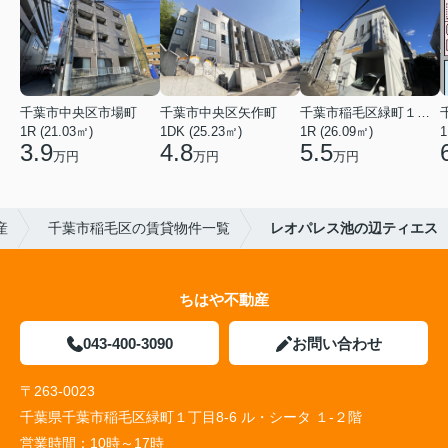
千葉市中央区市場町
千葉市中央区矢作町
千葉市稲毛区緑町１丁目
1R (21.03㎡)
1DK (25.23㎡)
1R (26.09㎡)
1
3.9
4.8
5.5
万円
万円
万円
産
千葉市稲毛区の賃貸物件一覧
レオパレス池の辺ティエス
ちはや不動産
043-400-3090
お問い合わせ
〒263-0023
千葉県千葉市稲毛区緑町１丁目8-6 ル・シータ １-２階
営業時間：
10時～17時