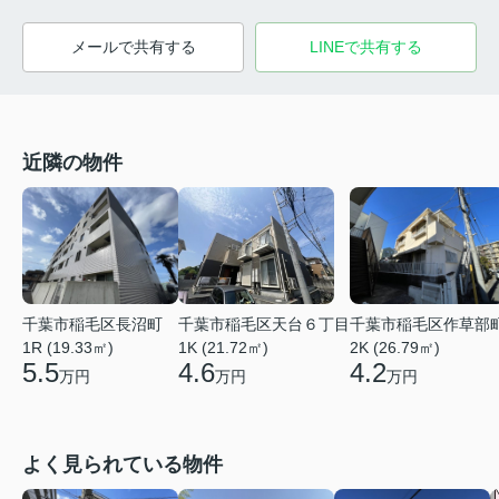
メールで共有する
LINEで共有する
近隣の物件
千葉市稲毛区天台６丁目
千葉市稲毛区長沼町
千葉市稲毛区作草部
1K (21.72㎡)
1R (19.33㎡)
2K (26.79㎡)
4.6
5.5
4.2
万円
万円
万円
よく見られている物件