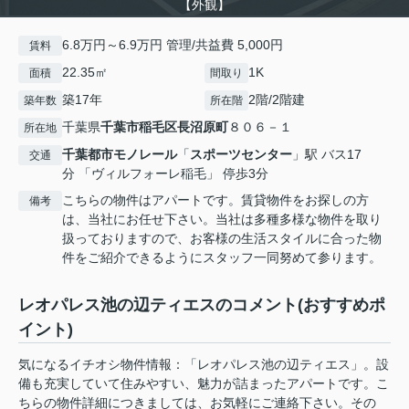
【外観】
6.8万円～6.9万円 管理/共益費 5,000円
賃料
22.35㎡
1K
面積
間取り
築17年
2階/2階建
築年数
所在階
千葉県
千葉市稲毛区
長沼原町
８０６－１
所在地
千葉都市モノレール
「
スポーツセンター
」駅 バス17
交通
分 「ヴィルフォーレ稲毛」 停歩3分
こちらの物件はアパートです。賃貸物件をお探しの方
備考
は、当社にお任せ下さい。当社は多種多様な物件を取り
扱っておりますので、お客様の生活スタイルに合った物
件をご紹介できるようにスタッフ一同努めて参ります。
レオパレス池の辺ティエスのコメント(おすすめポ
イント)
気になるイチオシ物件情報：「レオパレス池の辺ティエス」。設
備も充実していて住みやすい、魅力が詰まったアパートです。こ
ちらの物件詳細につきましては、お気軽にご連絡下さい。その