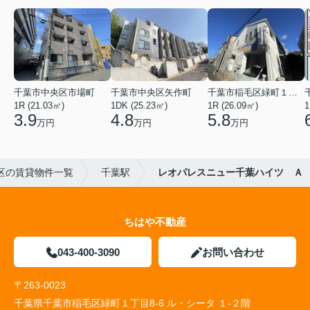
千葉市中央区市場町
千葉市中央区矢作町
千葉市稲毛区緑町１丁目
1R (21.03㎡)
1DK (25.23㎡)
1R (26.09㎡)
1
3.9
4.8
5.8
万円
万円
万円
区の賃貸物件一覧
千葉駅
レオパレスニュー千葉ハイツ Ａ
ちはや不動産
043-400-3090
お問い合わせ
〒263-0023
千葉県千葉市稲毛区緑町１丁目8-6 ル・シータ １-２階