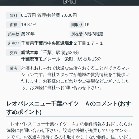
【外観】
8.1万円 管理/共益費 7,000円
賃料
19.87㎡
1K
面積
間取り
築20年
3階/3階建
築年数
所在階
千葉県
千葉市中央区
道場北
２丁目１７－１
所在地
総武本線
「
千葉
」駅 徒歩24分
交通
千葉都市モノレール
「
栄町
」駅 徒歩15分
外装もおしゃれで快適な生活をおくることができるマン
備考
ションです。当社スタッフが地域の賃貸情報をご提供い
たします。お客様のこだわりやご要望などございました
ら、お気軽に当社へお問い合わせ下さい。
レオパレスニュー千葉ハイツ Ａのコメント(おす
すめポイント)
「レオパレスニュー千葉ハイツ Ａ」の物件情報をお探しならお
気軽にお問い合わせ下さい。設備や外観が充実しているマンショ
ンです。お友達を招待するのも恥ずかしくない物件。住まい探し