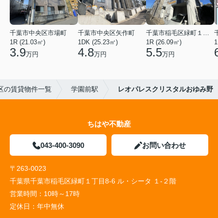
千葉市中央区市場町
千葉市中央区矢作町
千葉市稲毛区緑町１丁目
1R (21.03㎡)
1DK (25.23㎡)
1R (26.09㎡)
1
3.9
4.8
5.5
万円
万円
万円
区の賃貸物件一覧
学園前駅
レオパレスクリスタルおゆみ野
ちはや不動産
043-400-3090
お問い合わせ
〒263-0023
千葉県千葉市稲毛区緑町１丁目8-6 ル・シータ １-２階
営業時間：
10時～17時
定休日：
年中無休