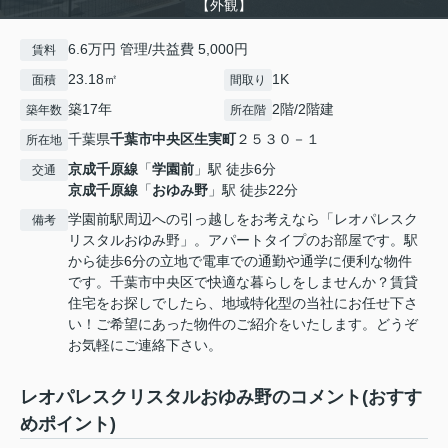
【外観】
6.6万円 管理/共益費 5,000円
賃料
23.18㎡
1K
面積
間取り
築17年
2階/2階建
築年数
所在階
千葉県
千葉市中央区
生実町
２５３０－１
所在地
京成千原線
「
学園前
」駅 徒歩6分
交通
京成千原線
「
おゆみ野
」駅 徒歩22分
学園前駅周辺への引っ越しをお考えなら「レオパレスク
備考
リスタルおゆみ野」。アパートタイプのお部屋です。駅
から徒歩6分の立地で電車での通勤や通学に便利な物件
です。千葉市中央区で快適な暮らしをしませんか？賃貸
住宅をお探しでしたら、地域特化型の当社にお任せ下さ
い！ご希望にあった物件のご紹介をいたします。どうぞ
お気軽にご連絡下さい。
レオパレスクリスタルおゆみ野のコメント(おすす
めポイント)