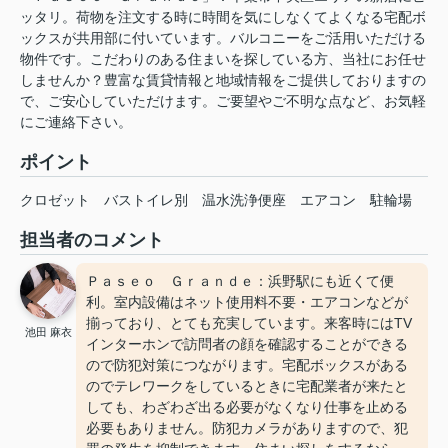
ッタリ。荷物を注文する時に時間を気にしなくてよくなる宅配ボ
ックスが共用部に付いています。バルコニーをご活用いただける
物件です。こだわりのある住まいを探している方、当社にお任せ
しませんか？豊富な賃貸情報と地域情報をご提供しておりますの
で、ご安心していただけます。ご要望やご不明な点など、お気軽
にご連絡下さい。
ポイント
クロゼット
バストイレ別
温水洗浄便座
エアコン
駐輪場
担当者のコメント
Ｐａｓｅｏ Ｇｒａｎｄｅ：浜野駅にも近くて便
利。室内設備はネット使用料不要・エアコンなどが
揃っており、とても充実しています。来客時にはTV
池田 麻衣
インターホンで訪問者の顔を確認することができる
ので防犯対策につながります。宅配ボックスがある
のでテレワークをしているときに宅配業者が来たと
しても、わざわざ出る必要がなくなり仕事を止める
必要もありません。防犯カメラがありますので、犯