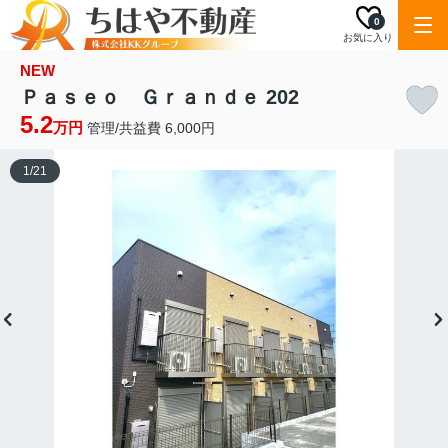
0
お気に入り
NEW
Ｐａｓｅｏ Ｇｒａｎｄｅ 202
5.2
万円
管理/共益費 6,000円
1
/
21