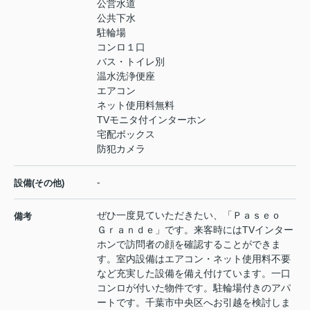
公営水道
公共下水
駐輪場
コンロ１口
バス・トイレ別
温水洗浄便座
エアコン
ネット使用料無料
TVモニタ付インターホン
宅配ボックス
防犯カメラ
-
設備(その他)
ぜひ一度見ていただきたい、「Ｐａｓｅｏ
備考
Ｇｒａｎｄｅ」です。来客時にはTVインター
ホンで訪問者の顔を確認することができま
す。室内設備はエアコン・ネット使用料不要
など充実した設備を備え付けています。一口
コンロが付いた物件です。駐輪場付きのアパ
ートです。千葉市中央区へお引越を検討しま