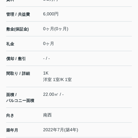
6,000円
管理 / 共益費
0ヶ月(0ヶ月)
敷金(保証金)
0ヶ月
礼金
- / -
償却 / 敷引
1K
間取り / 詳細
洋室 1室
/
K 1室
22.00㎡ / -
面積 /
バルコニー面積
南西
向き
2022年7月(築4年)
築年月