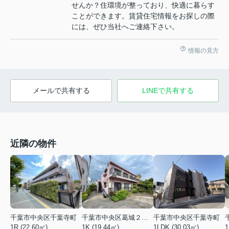
せんか？住環境が整っており、快適に暮らす
ことができます。賃貸住宅情報をお探しの際
には、ぜひ当社へご連絡下さい。
情報の見方
メールで共有する
LINEで共有する
近隣の物件
千葉市中央区千葉寺町
千葉市中央区葛城２丁目
千葉市中央区千葉寺町
1
1R (22.60㎡)
1K (19.44㎡)
1LDK (30.03㎡)