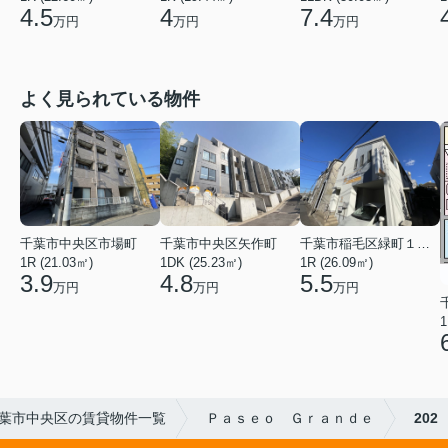
4.5
4
7.4
万円
万円
万円
よく見られている物件
千葉市中央区矢作町
千葉市中央区市場町
千葉市稲毛区緑町１丁目
1DK (25.23㎡)
1R (21.03㎡)
1R (26.09㎡)
4.8
3.9
5.5
万円
万円
万円
1
葉市中央区の賃貸物件一覧
Ｐａｓｅｏ Ｇｒａｎｄｅ
202