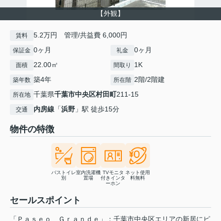
【外観】
5.2万円 管理/共益費 6,000円
賃料
0ヶ月
0ヶ月
保証金
礼金
22.00㎡
1K
面積
間取り
築4年
2階/2階建
築年数
所在階
千葉県
千葉市中央区
村田町
211-15
所在地
内房線
「
浜野
」駅 徒歩15分
交通
物件の特徴
バストイレ
室内洗濯機
TVモニタ
ネット使用
別
置場
付きインタ
料無料
ーホン
セールスポイント
「Ｐａｓｅｏ Ｇｒａｎｄｅ」：千葉市中央区エリアの新居にピ