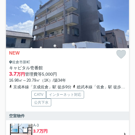
NEW
佐倉市新町
キャピタル壱番館
3.7
万円
管理費等
5,000円
16.98㎡～20.79㎡（1K）/築34年
京成本線「京成佐倉」駅 徒歩9分
総武本線「佐倉」駅 徒歩18分
CATV
インターネット対応
公共下水
空室物件
A-3
3.7万円