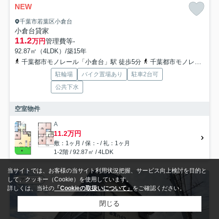
NEW
千葉市若葉区小倉台
小倉台貸家
11.2
万円
管理費等
-
92.87㎡（4LDK）/築15年
千葉都市モノレール「小倉台」駅 徒歩5分
千葉都市モノレール「千城台北」駅 徒歩10分
駐輪場
バイク置場あり
駐車2台可
公共下水
空室物件
A
11.2万円
敷：1ヶ月 / 保：- / 礼：1ヶ月
1-2階 / 92.87㎡ / 4LDK
当サイトでは、お客様の当サイト利用状況把握、サービス向上検討を目的と
して、クッキー（Cookie）を使用しています。
アパート
詳しくは、当社の
「Cookieの取扱いについて」
をご確認ください。
閉じる