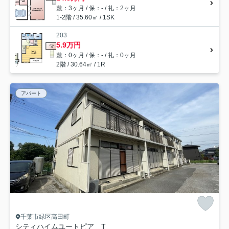
敷：3ヶ月 / 保：- / 礼：2ヶ月
1-2階 / 35.60㎡ / 1SK
203
5.9万円
敷：0ヶ月 / 保：- / 礼：0ヶ月
2階 / 30.64㎡ / 1R
アパート
千葉市緑区高田町
シティハイムユートピア T