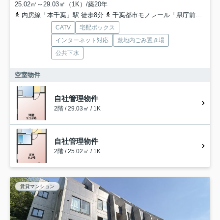
25.02㎡～29.03㎡（1K）/築20年
内房線「本千葉」駅 徒歩8分
千葉都市モノレール「県庁前」駅 徒歩10分
CATV
宅配ボックス
インターネット対応
敷地内ごみ置き場
公共下水
空室物件
自社管理物件
2階 / 29.03㎡ / 1K
自社管理物件
2階 / 25.02㎡ / 1K
賃貸マンション