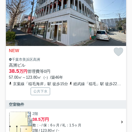
NEW
千葉市美浜区高洲
高洲ビル
38.5
万円
管理費等
0円
57.00㎡～123.80㎡（-）/築46年
京葉線「稲毛海岸」駅 徒歩15分
総武線「稲毛」駅 徒歩22分
京
公共下水
空室物件
2階
38.5万円
敷：- / 保：6ヶ月 / 礼：1.5ヶ月
2階 / 123.80㎡ / -