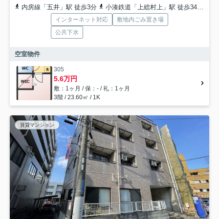
内房線「五井」駅 徒歩3分
小湊鉄道「上総村上」駅 徒歩34分
内
インターネット対応
敷地内ごみ置き場
公共下水
空室物件
305
5.6万円
敷：1ヶ月 / 保：- / 礼：1ヶ月
3階 / 23.60㎡ / 1K
賃貸マンション