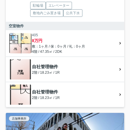
駐輪場
エレベーター
敷地内ごみ置き場
公共下水
空室物件
405
8万円
敷：1ヶ月 / 保：0ヶ月 / 礼：0ヶ月
4階 / 47.35㎡ / 2DK
自社管理物件
2階 / 18.23㎡ / 1R
自社管理物件
2階 / 18.23㎡ / 1R
店舗事務所