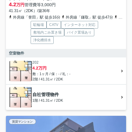
4.2
万円
管理費等
3,000円
41.31㎡（2DK）/築36年
外房線「誉田」駅 徒歩16分
外房線「鎌取」駅 徒歩47分
京成千原線「おゆみ野」駅 徒歩64分
駐輪場
CATV
インターネット対応
敷地内ごみ置き場
バイク置場あり
浄化槽排水
空室物件
202
4.2万円
敷：1ヶ月 / 保：- / 礼：-
2階 / 41.31㎡ / 2DK
自社管理物件
1階 / 41.31㎡ / 2DK
賃貸マンション