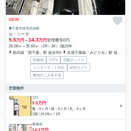
NEW
千葉市稲毛区緑町
ル・シータ
5.5
14.3
万円～
万円
管理費等
0円
26.09㎡～35.60㎡（1R～1K）/築20年
総武線「西千葉」駅 徒歩9分
京成千葉線「みどり台」駅 徒歩1分
駐輪場
CATV
宅配ボックス
インターネット対応
防犯カメラ
敷地内ごみ置き場
空室物件
103
5.5万円
敷：0ヶ月 / 保：0ヶ月 / 礼：0ヶ月
1階 / 26.09㎡ / 1R
事務所
14.3万円