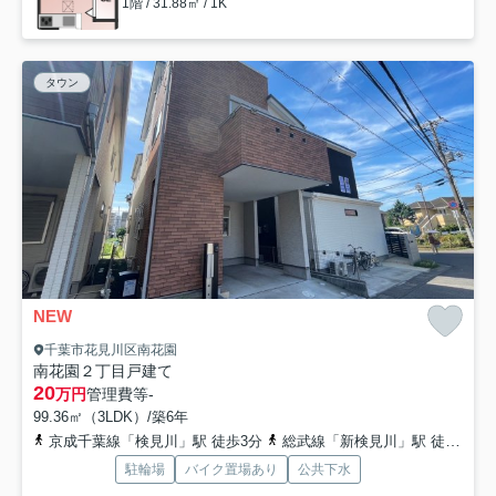
1階 / 31.88㎡ / 1K
タウン
NEW
千葉市花見川区南花園
南花園２丁目戸建て
20
万円
管理費等
-
99.36㎡（3LDK）/築6年
京成千葉線「検見川」駅 徒歩3分
総武線「新検見川」駅 徒歩6分
駐輪場
バイク置場あり
公共下水