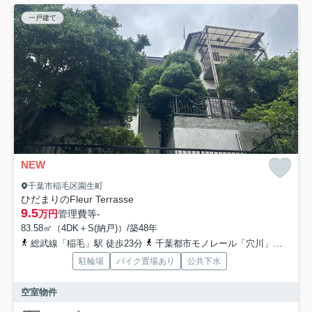
一戸建て
NEW
千葉市稲毛区園生町
ひだまりのFleur Terrasse
9.5
万円
管理費等
-
83.58㎡（4DK＋S(納戸)）/築48年
総武線「稲毛」駅 徒歩23分
千葉都市モノレール「穴川」駅 徒歩26分
駐輪場
バイク置場あり
公共下水
空室物件