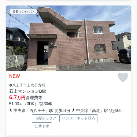
賃貸マンション
NEW
八王子市上壱分方町
石上マンションB館
6.7
万円
管理費等
-
51.03㎡（3DK）/築30年
中央線「西八王子」駅 徒歩51分
中央線「高尾」駅 徒歩68分
京王
宅配ボックス
インターネット対応
公共下水