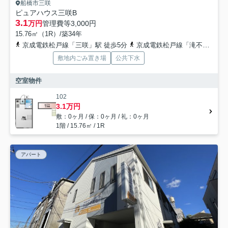
船橋市三咲
ピュアハウス三咲B
3.1
万円
管理費等
3,000円
15.76㎡（1R）/築34年
京成電鉄松戸線「三咲」駅 徒歩5分
京成電鉄松戸線「滝不動」駅 徒歩16分
敷地内ごみ置き場
公共下水
空室物件
102
3.1万円
敷：0ヶ月 / 保：0ヶ月 / 礼：0ヶ月
1階 / 15.76㎡ / 1R
アパート