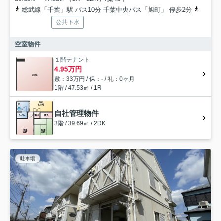
総武線「千葉」駅 バス10分 千葉中央バス「旭町」 停歩2分
総武本
公共下水
空室物件
１階テナント
4.95万円
敷：33万円 / 保：- / 礼：0ヶ月
1階 / 47.53㎡ / 1R
自社管理物件
3階 / 39.69㎡ / 2DK
駐車場