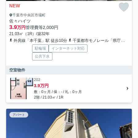
NEW
千葉市中央区市場町
佐々ハイツ
3.9
万円
管理費等
2,000円
21.03㎡（1R）/築32年
外房線「本千葉」駅 徒歩10分
千葉都市モノレール「県庁前」駅 徒歩6分
駐輪場
インターネット対応
公共下水
空室物件
202
3.9万円
敷：0ヶ月 / 保：- / 礼：0ヶ月
2階 / 21.03㎡ / 1R
アパート