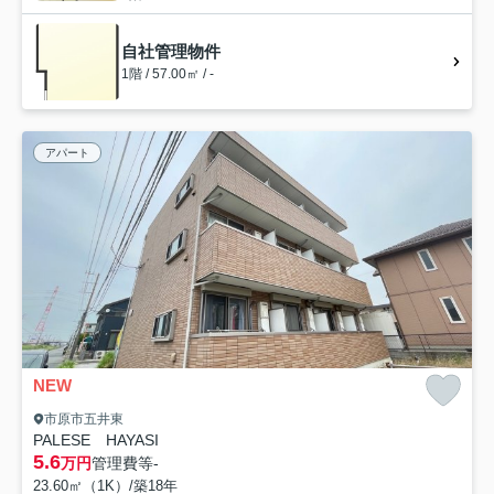
自社管理物件
1階 / 57.00㎡ / -
アパート
NEW
市原市五井東
PALESE HAYASI
5.6
万円
管理費等
-
23.60㎡（1K）/築18年