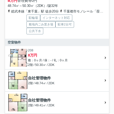
8
万円
管理費等
0円
48.74㎡～50.30㎡（2DK）/築32年
総武本線「東千葉」駅 徒歩20分
千葉都市モノレール「葭川公園」駅 徒歩21分
駐輪場
インターネット対応
敷地内ごみ置き場
駐車2台可
公共下水
空室物件
208
8万円
敷：0ヶ月 / 保：- / 礼：0ヶ月
2階 / 50.30㎡ / 2DK
自社管理物件
2階 / 48.74㎡ / 2DK
自社管理物件
2階 / 49.41㎡ / 2DK