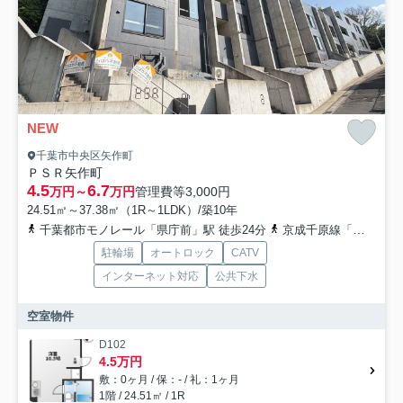
NEW
千葉市中央区矢作町
ＰＳＲ矢作町
4.5
6.7
万円～
万円
管理費等
3,000円
24.51㎡～37.38㎡（1R～1LDK）/築10年
千葉都市モノレール「県庁前」駅 徒歩24分
京成千原線「千葉寺」駅 徒歩23分
駐輪場
オートロック
CATV
インターネット対応
公共下水
空室物件
D102
4.5万円
敷：0ヶ月 / 保：- / 礼：1ヶ月
1階 / 24.51㎡ / 1R