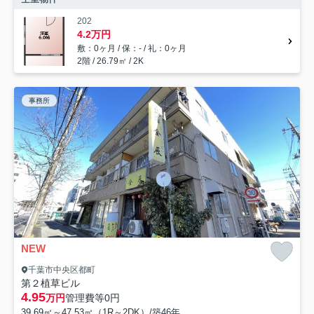
202
4.2万円
敷：0ヶ月 / 保：- / 礼：0ヶ月
2階 / 26.79㎡ / 2K
事務所
NEW
千葉市中央区都町
第２植草ビル
4.95
万円
管理費等
0円
39.69㎡～47.53㎡（1R～2DK）/築46年