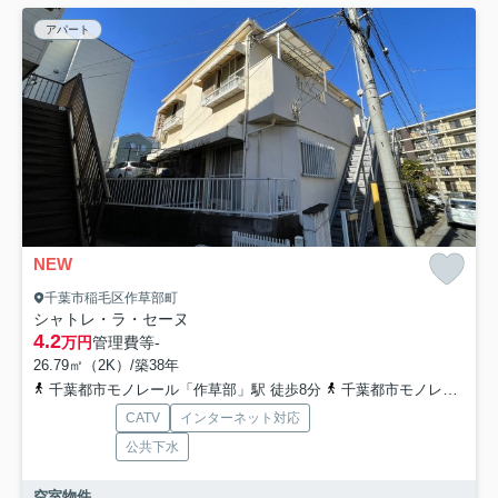
アパート
NEW
千葉市稲毛区作草部町
シャトレ・ラ・セーヌ
4.2
万円
管理費等
-
26.79㎡（2K）/築38年
千葉都市モノレール「作草部」駅 徒歩8分
千葉都市モノレール「千葉公園」駅 徒歩14分
CATV
インターネット対応
公共下水
空室物件