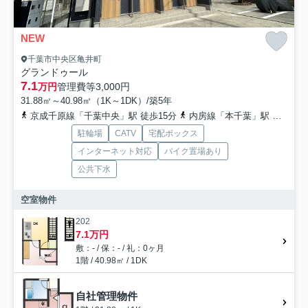
NEW
千葉市中央区亀井町
グランドゥール
7.1
万円
管理費等
3,000円
31.88㎡～40.98㎡（1K～1DK）/築5年
京成千原線「千葉中央」駅 徒歩15分
内房線「本千葉」駅 徒歩16分
駐輪場
CATV
宅配ボックス
インターネット対応
バイク置場あり
公共下水
空室物件
202
7.1万円
敷：- / 保：- / 礼：0ヶ月
1階 / 40.98㎡ / 1DK
自社管理物件