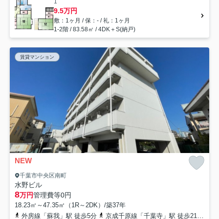
1
9.5万円
敷：1ヶ月 / 保：- / 礼：1ヶ月
1-2階 / 83.58㎡ / 4DK＋S(納戸)
賃貸マンション
NEW
千葉市中央区南町
水野ビル
8
万円
管理費等
0円
18.23㎡～47.35㎡（1R～2DK）/築37年
外房線「蘇我」駅 徒歩5分
京成千原線「千葉寺」駅 徒歩21分
京