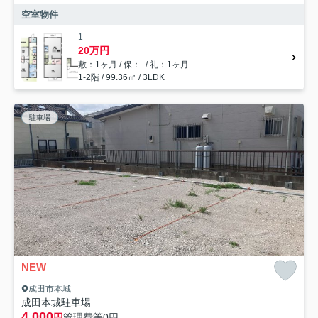
空室物件
1
20万円
敷：1ヶ月 / 保：- / 礼：1ヶ月
1-2階 / 99.36㎡ / 3LDK
駐車場
NEW
成田市本城
成田本城駐車場
4,000
円
管理費等
0円