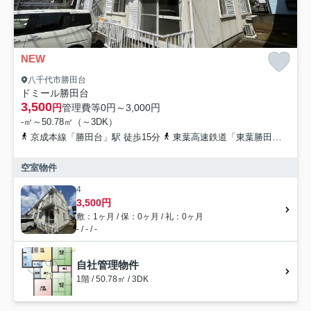
NEW
八千代市勝田台
ドミール勝田台
3,500
円
管理費等
0円～3,000円
-㎡～50.78㎡（～3DK）
京成本線「勝田台」駅 徒歩15分
東葉高速鉄道「東葉勝田台」駅 徒歩15分
空室物件
4
3,500円
敷：1ヶ月 / 保：0ヶ月 / 礼：0ヶ月
- / - / -
自社管理物件
1階 / 50.78㎡ / 3DK