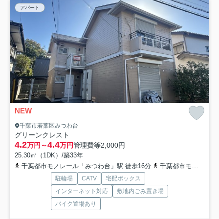
アパート
NEW
千葉市若葉区みつわ台
グリーンクレスト
4.2
4.4
万円～
万円
管理費等
2,000円
25.30㎡（1DK）/築33年
千葉都市モノレール「みつわ台」駅 徒歩16分
千葉都市モノレール「動物公園」駅 徒歩20分
駐輪場
CATV
宅配ボックス
インターネット対応
敷地内ごみ置き場
バイク置場あり