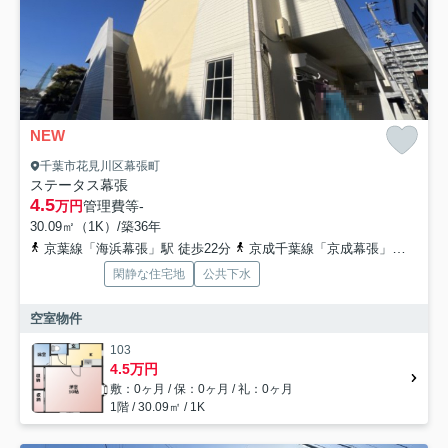
NEW
千葉市花見川区幕張町
ステータス幕張
4.5
万円
管理費等
-
30.09㎡（1K）/築36年
京葉線「海浜幕張」駅 徒歩22分
京成千葉線「京成幕張」駅 徒歩20分
閑静な住宅地
公共下水
空室物件
103
4.5万円
敷：0ヶ月 / 保：0ヶ月 / 礼：0ヶ月
1階 / 30.09㎡ / 1K