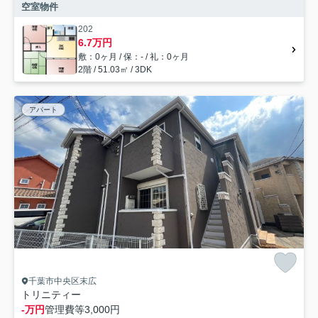
空室物件
202
6.7万円
敷：0ヶ月 / 保：- / 礼：0ヶ月
2階 / 51.03㎡ / 3DK
アパート
千葉市中央区末広
トリニティー
-万円
管理費等
3,000円