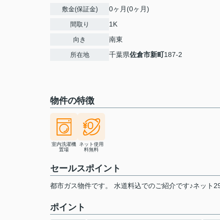
0ヶ月(0ヶ月)
敷金(保証金)
1K
間取り
南東
向き
千葉県
佐倉市
新町
187-2
所在地
物件の特徴
室内洗濯機
ネット使用
置場
料無料
セールスポイント
都市ガス物件です。 水道料込でのご紹介です♪ネット296
ポイント