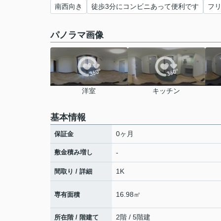
南西向き
徒歩3分にコンビニあって便利です
フリ
パノラマ画像
洋室
キッチン
基本情報
0ヶ月
保証金
敷金積み増し
-
1K
間取り / 詳細
16.98㎡
専有面積
2階 / 5階建
所在階 / 階建て