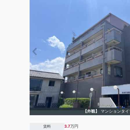
【外観】
マンションタイ
3.7
万円
賃料