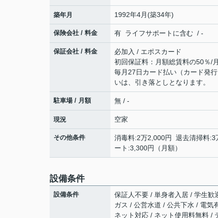
1992年4月(築34年)
築年月
保険会社 / 料金
有 ライフサポートに含む / -
保証会社 / 料金
必加入 / エポスカード
初回保証料：月額総賃料の50％/
毎月27日カード払い（カード発行
いは、引き落としとなります。
駐車場 / 月額
無 / -
空家
現況
その他条件
消毒料:2万2,000円 退去清掃料:3
ート:3,300円（月額）
設備条件
設備条件
保証人不要 / 単身者入居 / 学生歓迎
ガス / 公営水道 / 公共下水 / 電気有
ネット対応 / ネット使用料無料 /