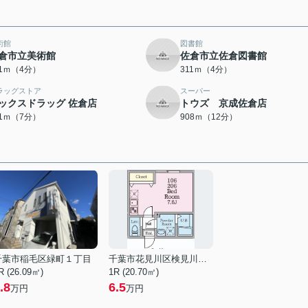
術館
図書館
倉市立美術館
佐倉市立佐倉図書館
41ｍ（4分）
311ｍ（4分）
ラッグストア
スーパー
ックスドラッグ 佐倉店
トウズ 京成佐倉店
41ｍ（7分）
908ｍ（12分）
千葉市稲毛区緑町１丁目
千葉市花見川区検見川町１丁目
R (26.09㎡)
1R (20.70㎡)
.8
6.5
万円
万円