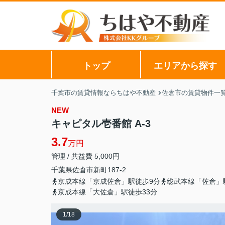
トップ
エリアから探す
千葉市の賃貸情報ならちはや不動産
佐倉市の賃貸物件一
NEW
キャピタル壱番館 A-3
3.7
万円
管理 / 共益費 5,000円
千葉県
佐倉市
新町
187-2
京成本線「京成佐倉」駅徒歩9分
総武本線「佐倉」
京成本線「大佐倉」駅徒歩33分
1
/
18