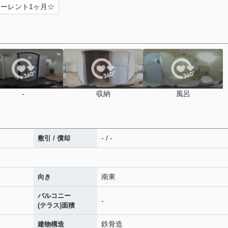
ーレント1ヶ月☆
-
収納
風呂
- / -
敷引 / 償却
南東
向き
バルコニー
-
(テラス)面積
鉄骨造
建物構造