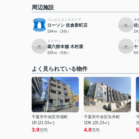
周辺施設
コンビニエンスストア
美
ローソン 佐倉新町店
佐
194ｍ（3分）
2
スイーツ
ド
蔵六餅本舗 木村屋
ヤ
335ｍ（5分）
5
よく見られている物件
千葉市中央区市場町
千葉市中央区矢作町
1R (21.03㎡)
1DK (25.23㎡)
1
3.9
4.8
5
万円
万円