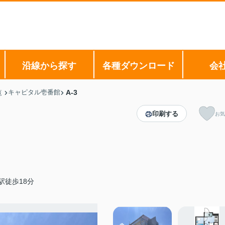
沿線から探す
各種ダウンロード
会
キャピタル壱番館
A-3
覧
印刷する
お気
駅徒歩18分