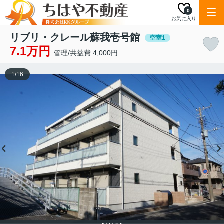
0
お気に入り
リブリ・クレール蘇我壱号館
空室1
7.1万円
管理/共益費 4,000円
1
/
16