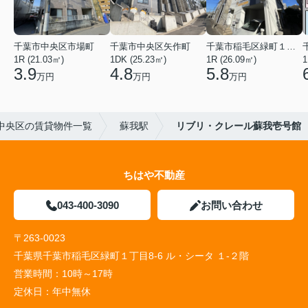
千葉市中央区市場町
千葉市中央区矢作町
千葉市稲毛区緑町１丁目
1R (21.03㎡)
1DK (25.23㎡)
1R (26.09㎡)
1
3.9
4.8
5.8
万円
万円
万円
中央区の賃貸物件一覧
蘇我駅
リブリ・クレール蘇我壱号館
ちはや不動産
043-400-3090
お問い合わせ
〒263-0023
千葉県千葉市稲毛区緑町１丁目8-6 ル・シータ １-２階
営業時間：
10時～17時
定休日：
年中無休