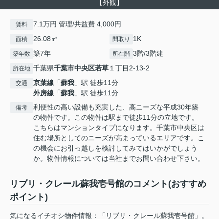
【外観】
7.1万円 管理/共益費 4,000円
賃料
26.08㎡
1K
面積
間取り
築7年
3階/3階建
築年数
所在階
千葉県
千葉市中央区
若草
１丁目2-13-2
所在地
京葉線
「
蘇我
」駅 徒歩11分
交通
外房線
「
蘇我
」駅 徒歩11分
利便性の高い設備も充実した、高ニーズな平成30年築
備考
の物件です。この物件は駅まで徒歩11分の立地です。
こちらはマンションタイプになります。千葉市中央区は
住む場所としてのニーズが高まっているエリアです。こ
の機会にお引っ越しを検討してみてはいかがでしょう
か。物件情報については当社までお問い合わせ下さい。
リブリ・クレール蘇我壱号館のコメント(おすすめ
ポイント)
気になるイチオシ物件情報：「リブリ・クレール蘇我壱号館」。