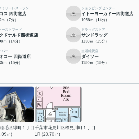
ァミリーレストラン
ショッピングセンター
コス 四街道店
イトーヨーカドー四街道店
60ｍ（7分）
1058ｍ（14分）
ァーストフード
ドラッグストア
クドナルド四街道店
サンドラッグ
109ｍ（14分）
1130ｍ（15分）
ーパー
生活雑貨店
オコー 四街道店
ダイソー
135ｍ（15分）
1150ｍ（15分）
稲毛区緑町１丁目
千葉市花見川区検見川町１丁目
6.09㎡)
1R (20.70㎡)