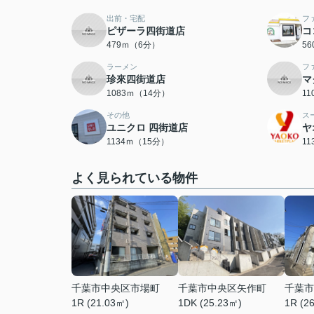
出前・宅配
フ
ピザーラ四街道店
コ
479ｍ（6分）
5
ラーメン
フ
珍來四街道店
マ
1083ｍ（14分）
1
その他
ス
ユニクロ 四街道店
ヤ
1134ｍ（15分）
1
よく見られている物件
千葉市中央区市場町
千葉市中央区矢作町
千葉市
1R (21.03㎡)
1DK (25.23㎡)
1R (2