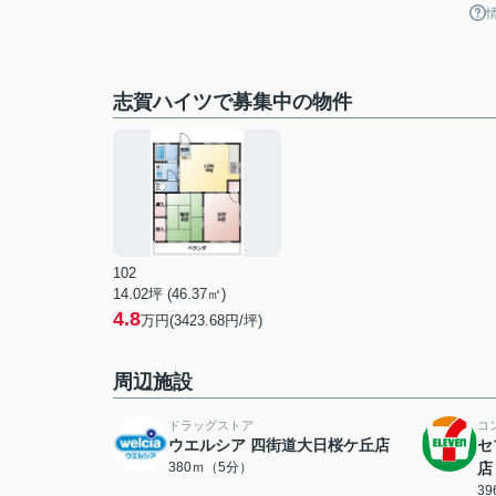
志賀ハイツで募集中の物件
102
14.02坪 (46.37㎡)
4.8
万円(3423.68円/坪)
周辺施設
ドラッグストア
コ
ウエルシア 四街道大日桜ケ丘店
セ
380ｍ（5分）
店
3