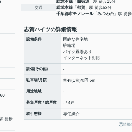
総武本線
「
四街道
」駅 徒歩15分
0
総武本線
「
都賀
」駅 徒歩52分
交通
千葉都市モノレール
「
みつわ台
」駅 徒歩
志賀ハイツの詳細情報
設備条件
閑静な住宅地
駐輪場
バイク置場あり
インターネット対応
設備(その他)
-
駐車場/月額
空有(1台)/0円 5m
用途地域
-
460
募集戸数 / 総戸数
- / 4戸
取引態様
専任媒介
駅 徒歩
情報