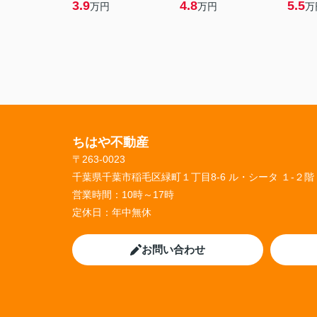
3.9
4.8
5.5
万円
万円
万
ちはや不動産
〒263-0023
千葉県千葉市稲毛区緑町１丁目8-6 ル・シータ １-２階
営業時間：
10時～17時
定休日：
年中無休
お問い合わせ