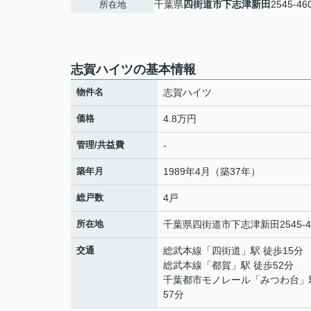
千葉県
四街道市
下志津新田
2545-46
所在地
志賀ハイツの基本情報
物件名
志賀ハイツ
価格
4.8万円
管理/共益費
-
築年月
1989年4月（築37年）
総戸数
4戸
所在地
千葉県
四街道市
下志津新田
2545-
交通
総武本線
「
四街道
」駅 徒歩15分
総武本線
「
都賀
」駅 徒歩52分
千葉都市モノレール
「
みつわ台
」
57分