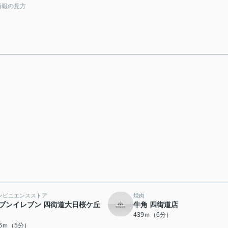
情報の見方
ンビニエンスストア
焼肉
ブンイレブン 四街道大日桜ケ丘
牛角 四街道店
439ｍ（6分）
96ｍ（5分）