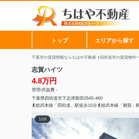
トップ
エリアから探す
千葉市の賃貸情報ならちはや不動産
四街道市の賃貸物件
志賀ハイツ
4.8万円
管理/共益費 -
千葉県
四街道市
下志津新田
2545-460
総武本線「四街道」駅徒歩15分
総武本線「都賀」駅
1
/
19