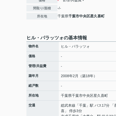
-
管理/共益費
-
価格
-/-
間取り/面積
千葉県
千葉市中央区
星久喜町
所在地
ヒル・パラッツォの基本情報
物件名
ヒル・パラッツォ
価格
-
管理/共益費
-
築年月
2008年2月（築18年）
総戸数
-
所在地
千葉県
千葉市中央区
星久喜町
交通
総武本線
「
千葉
」駅 バス17分 「
喜」 停歩3分