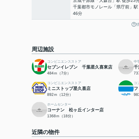
京成千原線
「
大森台
」駅 徒歩23
千葉都市モノレール
「
県庁前
」駅
46分
周辺施設
コンビニエンスストア
中
セブンイレブン 千葉星久喜東店
千
484ｍ（7分）
7
コンビニエンスストア
コ
ミニストップ星久喜店
フ
892ｍ（12分）
9
ホームセンター
コーナン 松ヶ丘インター店
1368ｍ（18分）
近隣の物件