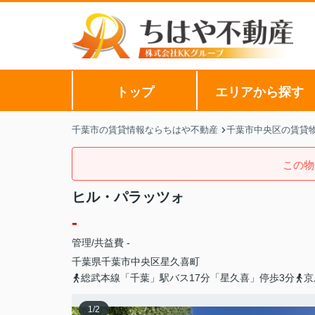
トップ
エリアから探す
千葉市の賃貸情報ならちはや不動産
千葉市中央区の賃貸
この物
ヒル・パラッツォ
-
管理/共益費 -
千葉県
千葉市中央区
星久喜町
総武本線「千葉」駅バス17分「星久喜」停歩3分
京
1
/
2