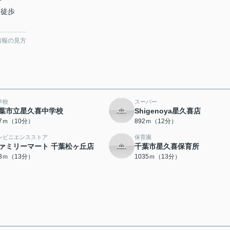
分
 徒歩
情報の見方
学校
スーパー
葉市立星久喜中学校
Shigenoya星久喜店
37ｍ（10分）
892ｍ（12分）
ンビニエンスストア
保育園
ァミリーマート 千葉松ヶ丘店
千葉市星久喜保育所
83ｍ（13分）
1035ｍ（13分）