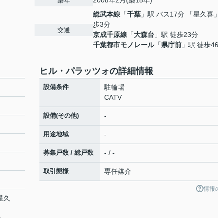
2008年2月(築18年)
築年
総武本線
「
千葉
」駅 バス17分 「星久喜
歩3分
交通
京成千原線
「
大森台
」駅 徒歩23分
千葉都市モノレール
「
県庁前
」駅 徒歩4
ヒル・パラッツォの詳細情報
設備条件
駐輪場
CATV
設備(その他)
-
用途地域
-
募集戸数 / 総戸数
- / -
取引態様
専任媒介
情報
星久