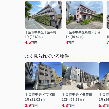
千葉市中央区千葉寺町
千葉市中央区葛城２丁目
1R (22.60㎡)
1K (19.44㎡)
1
4.5
4
7
万円
万円
よく見られている物件
千葉市中央区市場町
千葉市中央区矢作町
千葉市
1R (21.03㎡)
1DK (25.23㎡)
1R (2
3.9
4.8
5.8
万円
万円
万