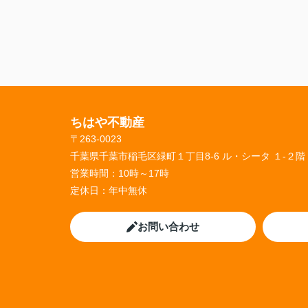
ちはや不動産
〒263-0023
千葉県千葉市稲毛区緑町１丁目8-6 ル・シータ １-２階
営業時間：
10時～17時
定休日：
年中無休
お問い合わせ