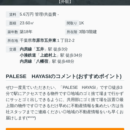
【外観】
5.6万円 管理/共益費 -
賃料
23.60㎡
1K
面積
間取り
築18年
3階/3階建
築年数
所在階
千葉県
市原市
五井東
１丁目2-2
所在地
内房線
「
五井
」駅 徒歩3分
交通
小湊鉄道
「
上総村上
」駅 徒歩34分
内房線
「
八幡宿
」駅 徒歩48分
PALESE HAYASIのコメント(おすすめポイント)
ぜひ一度見ていただきたい、「PALESE HAYASI」です◎徒歩3
分で駅にアクセスできる物件です◎地域のゴミ捨て場まで行かず
にサッとゴミ出しできるように、共用部にゴミ捨て場を設置◎最
上階の物件です◎できるだけ早めに不動産情報を集めたい方は当
社スタッフまでご連絡ください◎地域の不動産情報をいち早くお
届けします(*^^*)