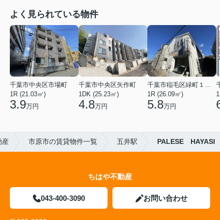
よく見られている物件
千葉市中央区市場町
千葉市中央区矢作町
千葉市稲毛区緑町１丁目
1R (21.03㎡)
1DK (25.23㎡)
1R (26.09㎡)
1
3.9
4.8
5.8
万円
万円
万円
動産
市原市の賃貸物件一覧
五井駅
PALESE HAYASI
ちはや不動産
043-400-3090
お問い合わせ