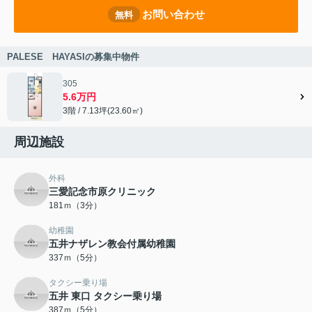
お問い合わせ
無料
PALESE HAYASIの募集中物件
305
5.6万円
3階 / 7.13坪(23.60㎡)
周辺施設
外科
三愛記念市原クリニック
181ｍ（3分）
幼稚園
五井ナザレン教会付属幼稚園
337ｍ（5分）
タクシー乗り場
五井 東口 タクシー乗り場
387ｍ（5分）