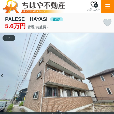
0
お気に入り
PALESE HAYASI
空室1
5.6万円
管理/共益費 -
1
/
21