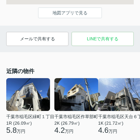
地図アプリで見る
メールで共有する
LINEで共有する
近隣の物件
千葉市稲毛区天台６
千葉市稲毛区緑町１丁目
千葉市稲毛区作草部町
1K (21.72㎡)
1R (26.09㎡)
2K (26.79㎡)
4.6
5.8
4.2
万円
万円
万円