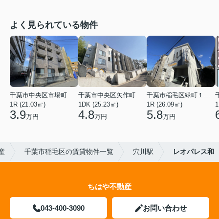
よく見られている物件
千葉市中央区市場町
千葉市中央区矢作町
千葉市稲毛区緑町１丁目
1R (21.03㎡)
1DK (25.23㎡)
1R (26.09㎡)
1
3.9
4.8
5.8
万円
万円
万円
産
千葉市稲毛区の賃貸物件一覧
穴川駅
レオパレス和
ちはや不動産
043-400-3090
お問い合わせ