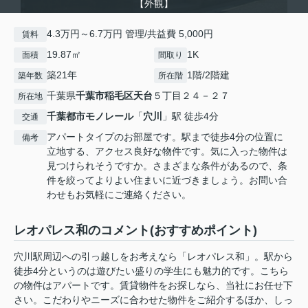
【外観】
4.3万円～6.7万円 管理/共益費 5,000円
賃料
19.87㎡
1K
面積
間取り
築21年
1階/2階建
築年数
所在階
千葉県
千葉市稲毛区
天台
５丁目２４－２７
所在地
千葉都市モノレール
「
穴川
」駅 徒歩4分
交通
アパートタイプのお部屋です。駅まで徒歩4分の位置に
備考
立地する、アクセス良好な物件です。気に入った物件は
見つけられそうですか。さまざまな条件があるので、条
件を絞ってよりよい住まいに近づきましょう。お問い合
わせもお気軽にご連絡ください。
レオパレス和のコメント(おすすめポイント)
穴川駅周辺への引っ越しをお考えなら「レオパレス和」。駅から
徒歩4分というのは遊びたい盛りの学生にも魅力的です。こちら
の物件はアパートです。賃貸物件をお探しなら、当社にお任せ下
さい。こだわりやニーズに合わせた物件をご紹介するほか、しっ