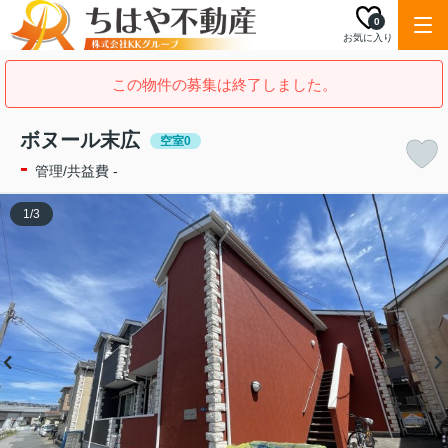
0
お気に入り
この物件の募集は終了しました。
ボヌール末広
空室0
-
管理/共益費 -
1
/
3