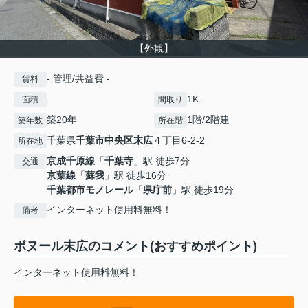
【外観】
- 管理/共益費 -
賃料
-
1K
面積
間取り
築20年
1階/2階建
築年数
所在階
千葉県
千葉市中央区
末広
４丁目6-2-2
所在地
京成千原線
「
千葉寺
」駅 徒歩7分
交通
京葉線
「
蘇我
」駅 徒歩16分
千葉都市モノレール
「
県庁前
」駅 徒歩19分
インターネット使用料無料！
備考
ボヌール末広のコメント(おすすめポイント)
インターネット使用料無料！