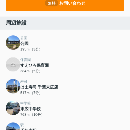
お問い合わせ
無料
周辺施設
公園
公園
195ｍ（3分）
保育園
すえひろ保育園
384ｍ（5分）
寿司
はま寿司 千葉末広店
517ｍ（7分）
中学校
末広中学校
768ｍ（10分）
駅