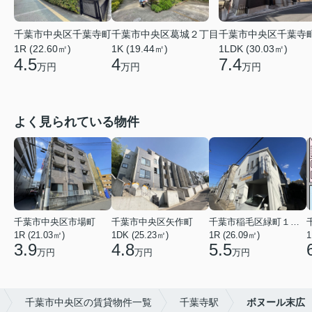
千葉市中央区千葉寺町
千葉市中央区葛城２丁目
千葉市中央区千葉寺
1R (22.60㎡)
1K (19.44㎡)
1LDK (30.03㎡)
4.5
4
7.4
万円
万円
万円
よく見られている物件
千葉市中央区市場町
千葉市中央区矢作町
千葉市稲毛区緑町１丁目
1R (21.03㎡)
1DK (25.23㎡)
1R (26.09㎡)
1
3.9
4.8
5.5
万円
万円
万円
千葉市中央区の賃貸物件一覧
千葉寺駅
ボヌール末広