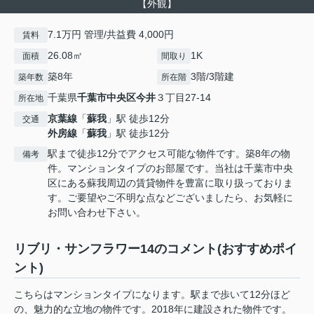
【外観】
7.1万円 管理/共益費 4,000円
賃料
26.08㎡
1K
面積
間取り
築8年
3階/3階建
築年数
所在階
千葉県
千葉市中央区
今井
３丁目27-14
所在地
京葉線
「
蘇我
」駅 徒歩12分
交通
外房線
「
蘇我
」駅 徒歩12分
駅まで徒歩12分でアクセス可能な物件です。築8年の物
備考
件。マンションタイプのお部屋です。当社は千葉市中央
区にある蘇我周辺の賃貸物件を豊富に取り扱っておりま
す。ご要望やご不明な点などございましたら、お気軽に
お問い合わせ下さい。
リブリ・サンフラワー14のコメント(おすすめポイ
ント)
こちらはマンションタイプになります。駅まで歩いて12分ほど
の、魅力的な立地の物件です。2018年に建設された物件です。