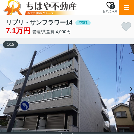
0
お気に入り
リブリ・サンフラワー14
空室1
7.1万円
管理/共益費 4,000円
1
/
15