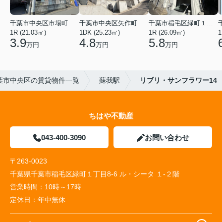
千葉市中央区市場町
千葉市中央区矢作町
千葉市稲毛区緑町１丁目
1R (21.03㎡)
1DK (25.23㎡)
1R (26.09㎡)
1
3.9
4.8
5.8
万円
万円
万円
葉市中央区の賃貸物件一覧
蘇我駅
リブリ・サンフラワー14
ちはや不動産
043-400-3090
お問い合わせ
〒263-0023
千葉県千葉市稲毛区緑町１丁目8-6 ル・シータ １-２階
営業時間：
10時～17時
定休日：
年中無休