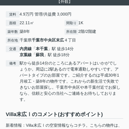
【外観】
4.9万円 管理/共益費 3,000円
賃料
22.11㎡
1K
面積
間取り
築8年
2階/2階建
築年数
所在階
千葉県
千葉市中央区
末広
４丁目
所在地
内房線
「
本千葉
」駅 徒歩14分
交通
京葉線
「
蘇我
」駅 徒歩18分
駅から徒歩14分のところにあるアパートはいかがでし
備考
ょうか。周辺に2駅あるので電車通勤しやすいです。ア
パートタイプのお部屋です。ご紹介するのは平成30年1
月竣工・築8年の物件です。これからの新生活で失敗で
きないお部屋探し。千葉市中央区や本千葉付近でお探し
なら、信頼と安心の当社へご連絡をお待ちしておりま
す。
Villa末広Ⅰのコメント(おすすめポイント)
新着情報：Villa末広Ⅰの空室情報ならコチラ。こちらの物件は、