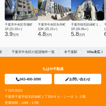
千葉市中央区市場町
千葉市中央区矢作町
千葉市稲毛区緑町１丁目
1R (21.03㎡)
1DK (25.23㎡)
1R (26.09㎡)
1
3.9
4.8
5.8
万円
万円
万円
産
千葉市中央区の賃貸物件一覧
本千葉駅
Villa末広Ⅰ
ちはや不動産
043-400-3090
お問い合わせ
〒263-0023
千葉県千葉市稲毛区緑町１丁目8-6 ル・シータ １-２階
営業時間：
10時～17時