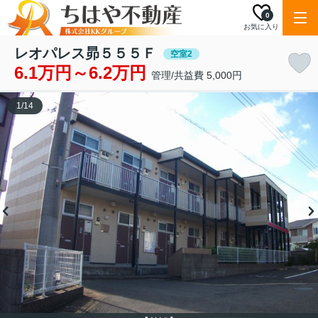
0
お気に入り
レオパレス昴５５５Ｆ
空室2
6.1万円～6.2万円
管理/共益費 5,000円
1
/
14