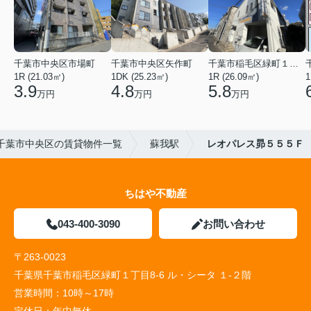
千葉市中央区市場町
千葉市中央区矢作町
千葉市稲毛区緑町１丁目
1R (21.03㎡)
1DK (25.23㎡)
1R (26.09㎡)
1
3.9
4.8
5.8
万円
万円
万円
千葉市中央区の賃貸物件一覧
蘇我駅
レオパレス昴５５５Ｆ
ちはや不動産
043-400-3090
お問い合わせ
〒263-0023
千葉県千葉市稲毛区緑町１丁目8-6 ル・シータ １-２階
営業時間：
10時～17時