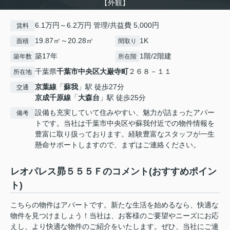
【外観】
6.1万円～6.2万円 管理/共益費 5,000円
賃料
19.87㎡～20.28㎡
1K
面積
間取り
築17年
1階/2階建
築年数
所在階
千葉県
千葉市中央区
大巌寺町
２６８－１１
所在地
京葉線
「
蘇我
」駅 徒歩27分
交通
京成千原線
「
大森台
」駅 徒歩25分
設備も充実していて住みやすい、魅力が詰まったアパー
備考
トです。当社は千葉市中央区や蘇我付近での物件情報を
豊富に取り扱っております。経験豊富なスタッフが一生
懸命サポートしますので、まずはご連絡ください。
レオパレス昴５５５Ｆのコメント(おすすめポイン
ト)
こちらの物件はアパートです。新たな生活を始めるなら、快適な
物件を見つけましょう！当社は、お客様のご要望やニーズにお応
えし、より快適な物件のご紹介をいたします。ぜひ、当社にご連