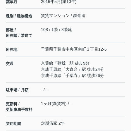
2016年5月(築10年)
築年月
賃貸マンション / 鉄骨造
種別 / 建物構造
108 / 1階 / 3階建
部屋 /
所在階 / 階建て
千葉県
千葉市中央区
南町
３丁目12-6
所在地
京葉線
「
蘇我
」駅 徒歩9分
交通
京成千原線
「
大森台
」駅 徒歩24分
京成千原線
「
千葉寺
」駅 徒歩26分
- / -
駐車場 / 月額
1ヶ月(新賃料) / -
更新料 /
更新事務手数料
定期借家 2年
契約期間