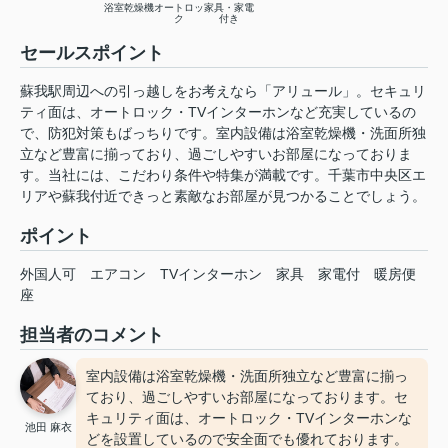
浴室乾燥機
オートロッ
家具・家電
ク
付き
セールスポイント
蘇我駅周辺への引っ越しをお考えなら「アリュール」。セキュリ
ティ面は、オートロック・TVインターホンなど充実しているの
で、防犯対策もばっちりです。室内設備は浴室乾燥機・洗面所独
立など豊富に揃っており、過ごしやすいお部屋になっておりま
す。当社には、こだわり条件や特集が満載です。千葉市中央区エ
リアや蘇我付近できっと素敵なお部屋が見つかることでしょう。
ポイント
外国人可
エアコン
TVインターホン
家具
家電付
暖房便
座
担当者のコメント
室内設備は浴室乾燥機・洗面所独立など豊富に揃っ
ており、過ごしやすいお部屋になっております。セ
キュリティ面は、オートロック・TVインターホンな
池田 麻衣
どを設置しているので安全面でも優れております。