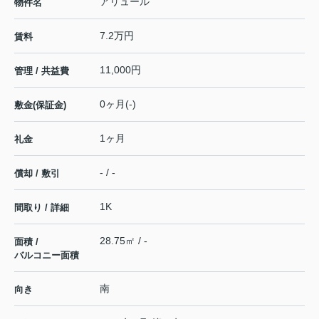
アリュール
物件名
7.2万円
賃料
11,000円
管理 / 共益費
0ヶ月(-)
敷金(保証金)
1ヶ月
礼金
- / -
償却 / 敷引
1K
間取り / 詳細
28.75㎡ / -
面積 /
バルコニー面積
南
向き