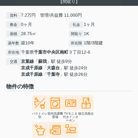
【間取り】
7.2万円 管理/共益費 11,000円
賃料
0ヶ月
1ヶ月
敷金
礼金
28.75㎡
1K
面積
間取り
築10年
1階/3階建
築年数
所在階
千葉県
千葉市中央区
南町
３丁目12-6
所在地
京葉線
「
蘇我
」駅 徒歩9分
交通
京成千原線
「
大森台
」駅 徒歩24分
京成千原線
「
千葉寺
」駅 徒歩26分
物件の特徴
バストイレ
室内洗濯機
TVモニタ
独立洗面台
別
置場
付きインタ
ーホン