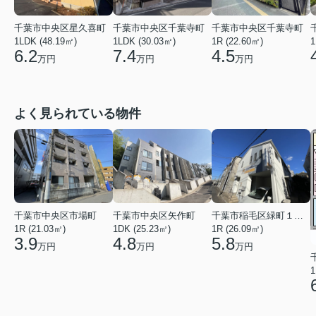
千葉市中央区星久喜町
千葉市中央区千葉寺町
千葉市中央区千葉寺町
1LDK (48.19㎡)
1LDK (30.03㎡)
1R (22.60㎡)
1
6.2
7.4
4.5
万円
万円
万円
よく見られている物件
千葉市中央区矢作町
千葉市中央区市場町
千葉市稲毛区緑町１丁目
1DK (25.23㎡)
1R (21.03㎡)
1R (26.09㎡)
4.8
3.9
5.8
万円
万円
万円
1