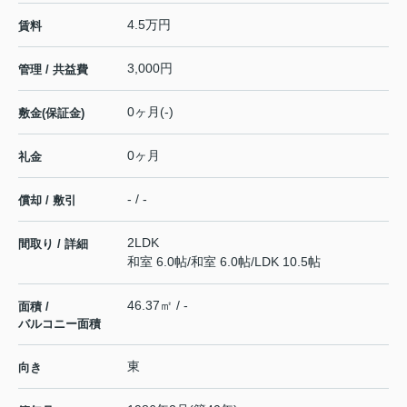
4.5万円
賃料
3,000円
管理 / 共益費
0ヶ月(-)
敷金(保証金)
0ヶ月
礼金
- / -
償却 / 敷引
2LDK
間取り / 詳細
和室 6.0帖
/
和室 6.0帖
/
LDK 10.5帖
46.37㎡ / -
面積 /
バルコニー面積
東
向き