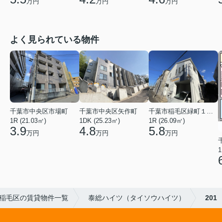
万円
万円
万円
よく見られている物件
千葉市中央区矢作町
千葉市中央区市場町
千葉市稲毛区緑町１丁目
1DK (25.23㎡)
1R (21.03㎡)
1R (26.09㎡)
4.8
3.9
5.8
万円
万円
万円
1
稲毛区の賃貸物件一覧
泰総ハイツ（タイソウハイツ）
201