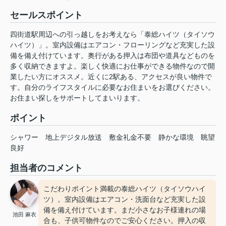
セールスポイント
四街道駅周辺への引っ越しをお考えなら「泰総ハイツ（タイソウ
ハイツ）」。室内設備はエアコン・フローリングなど充実した設
備を備え付けています。奥行がある押入は布団や道具などものを
多く収納できますよ。楽しく快適にお仕事ができる物件なので開
業したい方にオススメ。近くに2駅ある、アクセスが良い物件で
す。自分のライフスタイルに必要なお住まいをお選びください。
お住まい探しをサポートしてまいります。
ポイント
シャワー
地上デジタル放送
敷金礼金不要
静かな環境
眺望
良好
担当者のコメント
こだわりポイント満載の泰総ハイツ（タイソウハイ
ツ）。室内設備はエアコン・洗面台など充実した設
備を備え付けています。まだ小さなお子様連れの場
池田 麻衣
合も、子供可物件なのでご安心ください。押入の収