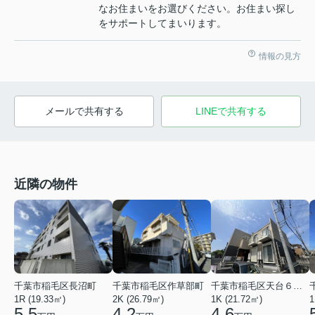
なお住まいをお選びください。お住まい探し
をサポートしてまいります。
情報の見方
メールで共有する
LINEで共有する
近隣の物件
千葉市稲毛区天台６丁目
千葉市稲毛区長沼町
千葉市稲毛区作草部町
1K (21.72㎡)
1R (19.33㎡)
2K (26.79㎡)
1
4.6
5.5
4.2