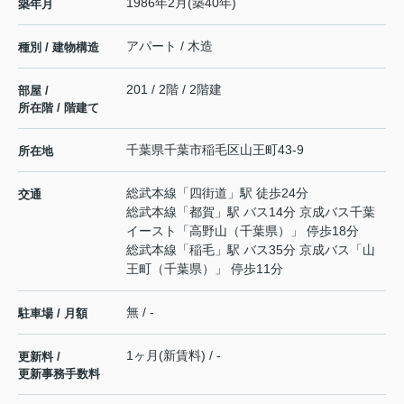
1986年2月(築40年)
築年月
アパート / 木造
種別 / 建物構造
201 / 2階 / 2階建
部屋 /
所在階 / 階建て
千葉県
千葉市稲毛区
山王町
43-9
所在地
総武本線
「
四街道
」駅 徒歩24分
交通
総武本線
「
都賀
」駅 バス14分 京成バス千葉
イースト「高野山（千葉県）」 停歩18分
総武本線
「
稲毛
」駅 バス35分 京成バス「山
王町（千葉県）」 停歩11分
無 / -
駐車場 / 月額
1ヶ月(新賃料) / -
更新料 /
更新事務手数料