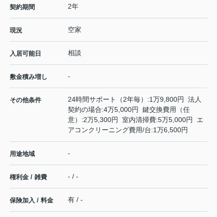
2年
契約期間
空家
現況
相談
入居可能日
-
敷金積み増し
24時間サポート（2年毎）:1万9,800円 法人
その他条件
契約の場合:4万5,000円 鍵交換費用（任
意）:2万5,300円 室内清掃費:5万5,000円 エ
アコンクリーニング費用/台:1万6,500円
-
用途地域
- / -
権利金 / 雑費
有 / -
保険加入 / 料金