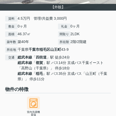
【外観】
4.5万円 管理/共益費 3,000円
賃料
0ヶ月
0ヶ月
敷金
礼金
46.37㎡
2LDK
面積
間取り
築40年
2階/2階建
築年数
所在階
千葉県
千葉市稲毛区
山王町
43-9
所在地
総武本線
「
四街道
」駅 徒歩24分
交通
総武本線
「
都賀
」駅 バス14分 京成バス千葉イースト
「高野山（千葉県）」 停歩18分
総武本線
「
稲毛
」駅 バス35分 京成バス「山王町（千葉
県）」 停歩11分
物件の特徴
室内洗濯機
置場