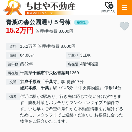
0
お気に入り
青葉の森公園通り５号棟
空室1
15.2万円
管理/共益費 8,000円
15.2万円 管理/共益費 8,000円
賃料
84.88㎡
3LDK
面積
間取り
築32年
4階/4階建
築年数
所在階
千葉県
千葉市中央区
青葉町
1269
所在地
京成千原線
「
千葉寺
」駅 徒歩17分
交通
総武本線
「
千葉
」駅 バス5分 「中央博物館」 停歩14分
付近に駅が2駅あり、行き先に応じて使い分けができま
備考
す。防犯対策もバッチリなマンションタイプの物件で
す。いち早くご希望の条件から不動産情報をお届けする
ために、スタッフまでご連絡ください。お客様に合った
物件をご紹介いたします。