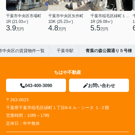
千葉市中央区市場町
千葉市中央区矢作町
千葉市稲毛区緑町１丁目
1R (21.03㎡)
1DK (25.23㎡)
1R (26.09㎡)
1
3.9
4.8
5.5
万円
万円
万円
市中央区の賃貸物件一覧
千葉寺駅
青葉の森公園通り５号棟
ちはや不動産
043-400-3090
お問い合わせ
〒263-0023
千葉県千葉市稲毛区緑町１丁目8-6 ル・シータ １-２階
営業時間：
10時～17時
定休日：
年中無休