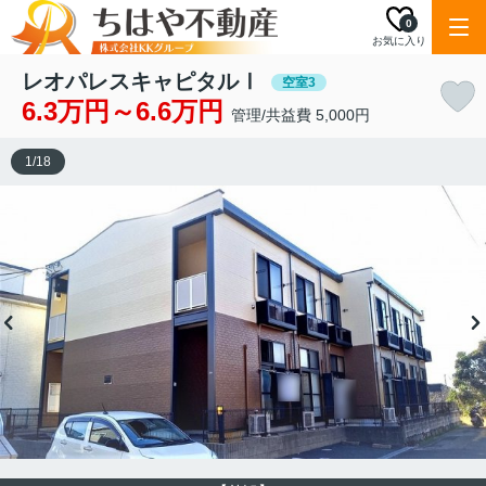
0
お気に入り
レオパレスキャピタルⅠ
空室3
6.3万円～6.6万円
管理/共益費 5,000円
1
/
18