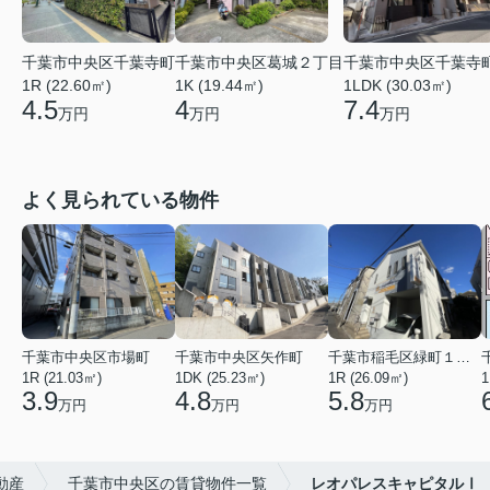
千葉市中央区千葉寺町
千葉市中央区葛城２丁目
千葉市中央区千葉寺
1R (22.60㎡)
1K (19.44㎡)
1LDK (30.03㎡)
4.5
4
7.4
万円
万円
万円
よく見られている物件
千葉市中央区市場町
千葉市中央区矢作町
千葉市稲毛区緑町１丁目
1R (21.03㎡)
1DK (25.23㎡)
1R (26.09㎡)
1
3.9
4.8
5.8
万円
万円
万円
動産
千葉市中央区の賃貸物件一覧
レオパレスキャピタルⅠ