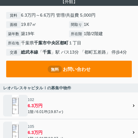
【外観】
6.3万円～6.6万円 管理/共益費 5,000円
賃料
19.87㎡
1K
面積
間取り
築19年
1階/2階建
築年数
所在階
千葉県
千葉市中央区
都町
１丁目
所在地
総武本線
「
千葉
」駅 バス13分 「都町五差路」 停歩4分
交通
お問い合わせ
無料
レオパレスキャピタルⅠの募集中物件
102
6.3万円
1階 / 6.01坪(19.87㎡)
105
6.3万円