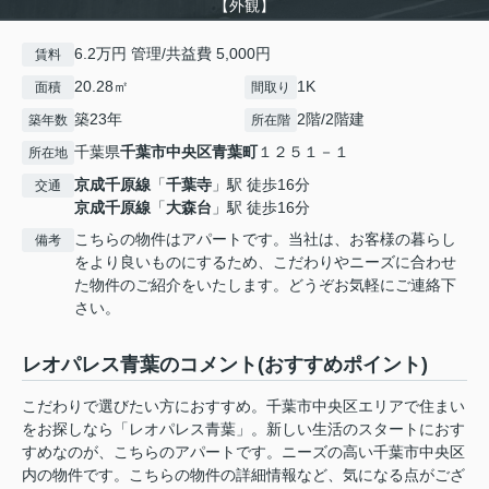
【外観】
6.2万円 管理/共益費 5,000円
賃料
20.28㎡
1K
面積
間取り
築23年
2階/2階建
築年数
所在階
千葉県
千葉市中央区
青葉町
１２５１－１
所在地
京成千原線
「
千葉寺
」駅 徒歩16分
交通
京成千原線
「
大森台
」駅 徒歩16分
こちらの物件はアパートです。当社は、お客様の暮らし
備考
をより良いものにするため、こだわりやニーズに合わせ
た物件のご紹介をいたします。どうぞお気軽にご連絡下
さい。
レオパレス青葉のコメント(おすすめポイント)
こだわりで選びたい方におすすめ。千葉市中央区エリアで住まい
をお探しなら「レオパレス青葉」。新しい生活のスタートにおす
すめなのが、こちらのアパートです。ニーズの高い千葉市中央区
内の物件です。こちらの物件の詳細情報など、気になる点がござ