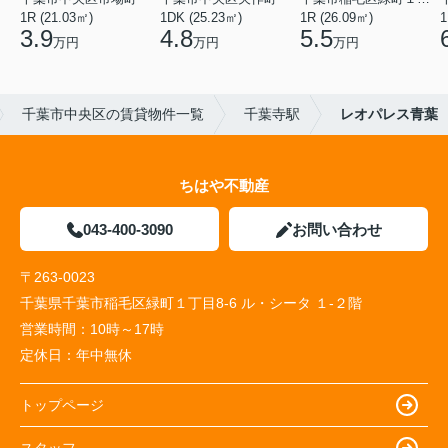
1R (21.03㎡)
1DK (25.23㎡)
1R (26.09㎡)
1
3.9
4.8
5.5
万円
万円
万円
千葉市中央区の賃貸物件一覧
千葉寺駅
レオパレス青葉
ちはや不動産
043-400-3090
お問い合わせ
〒263-0023
千葉県千葉市稲毛区緑町１丁目8-6 ル・シータ １-２階
営業時間：
10時～17時
定休日：
年中無休
トップページ
スタッフ