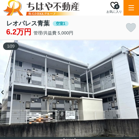
0
お気に入り
レオパレス青葉
空室1
6.2万円
管理/共益費 5,000円
1
/
20