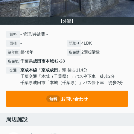
【外観】
- 管理/共益費 -
賃料
-
4LDK
面積
間取り
築48年
2階/2階建
築年数
所在階
千葉県
成田市
本城
42-28
所在地
京成本線
「
京成成田
」駅 徒歩114分
交通
千葉交通「本城（千葉県）」バス停下車 徒歩2分
千葉県成田市「本城（千葉県）」バス停下車 徒歩2分
お問い合わせ
無料
周辺施設