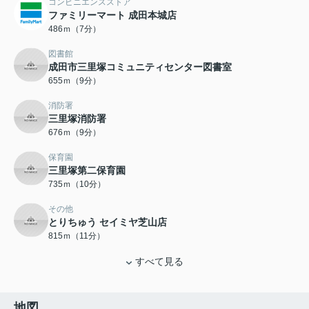
コンビニエンスストア
ファミリーマート 成田本城店
486ｍ（7分）
図書館
成田市三里塚コミュニティセンター図書室
655ｍ（9分）
消防署
三里塚消防署
676ｍ（9分）
保育園
三里塚第二保育園
735ｍ（10分）
その他
とりちゅう セイミヤ芝山店
815ｍ（11分）
すべて見る
地図