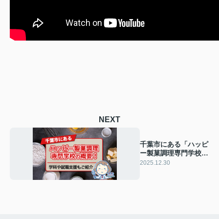
NEXT
千葉市にある「ハッピ
ー製菓調理専門学校」
の概要！学科や就職支
2025.12.30
援もご紹介