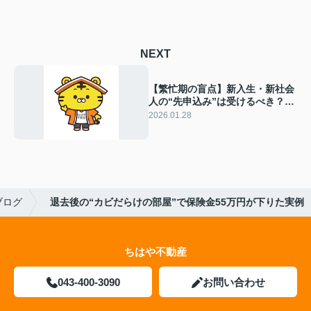
NEXT
【繁忙期の盲点】新入生・新社会
人の“先申込み”は受けるべき？キ
ャンセル対策3つ＋最強の一手
2026.01.28
ブログ
退去後の“カビだらけの部屋”で保険金55万円が下りた実例
ちはや不動産
043-400-3090
お問い合わせ