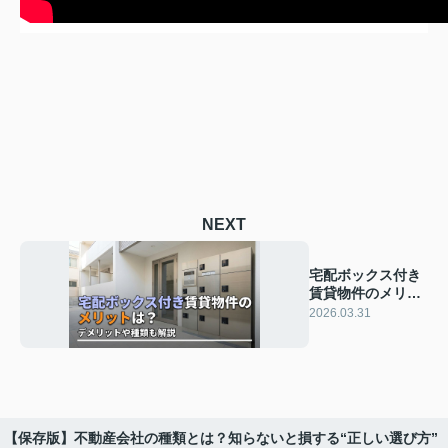
NEXT
宅配ボックス付き
賃貸物件のメリッ
トは？デメリット
2026.03.31
や種類も解説
【保存版】不動産会社の種類とは？知らないと損する“正しい選び方”