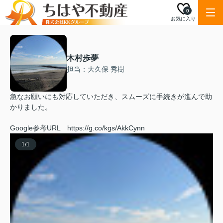
0
お気に入り
木村歩夢
担当：大久保 秀樹
急なお願いにも対応していただき、スムーズに手続きが進んで助
かりました。
Google参考URL https://g.co/kgs/AkkCynn
1
/
1