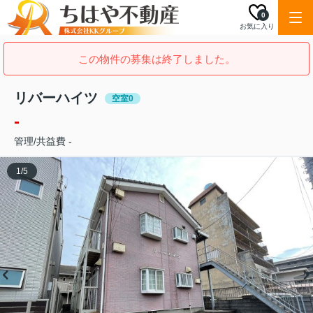
0
お気に入り
この物件の募集は終了しました。
リバーハイツ
空室0
-
管理/共益費 -
1
/
5