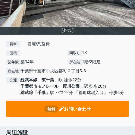
【外観】
- 管理/共益費 -
賃料
-
1K
面積
間取り
築34年
1階/2階建
築年数
所在階
千葉県千葉市中央区都町２丁目5-3
所在地
総武本線
「
東千葉
」駅 徒歩22分
交通
千葉都市モノレール
「
葭川公園
」駅 徒歩20分
総武線
「
千葉
」駅 バス12分 「都町球場入口」 停歩4分
お問い合わせ
無料
周辺施設