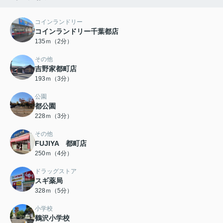
コインランドリー
コインランドリー千葉都店
135ｍ（2分）
その他
吉野家都町店
193ｍ（3分）
公園
都公園
228ｍ（3分）
その他
FUJIYA 都町店
250ｍ（4分）
ドラッグストア
スギ薬局
328ｍ（5分）
小学校
鶴沢小学校