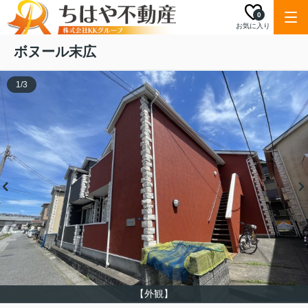
0
お気に入り
ボヌール末広
1
/
3
【外観】