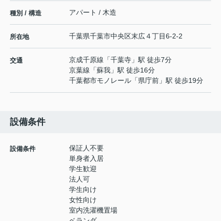
アパート / 木造
種別 / 構造
千葉県
千葉市中央区
末広
４丁目6-2-2
所在地
京成千原線
「
千葉寺
」駅 徒歩7分
交通
京葉線
「
蘇我
」駅 徒歩16分
千葉都市モノレール
「
県庁前
」駅 徒歩19分
設備条件
保証人不要
設備条件
単身者入居
学生歓迎
法人可
学生向け
女性向け
室内洗濯機置場
ベランダ