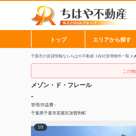
トップ
エリアから探す
千葉市の賃貸情報ならちはや不動産
自社管理物件一覧
この物
メゾン・ド・フレール
-
管理/共益費 -
千葉県
千葉市若葉区
加曽利町
1
/
3