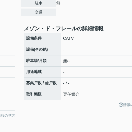
無
駐車
交通
メゾン・ド・フレールの詳細情報
設備条件
CATV
設備(その他)
-
駐車場/月額
無/-
用途地域
-
募集戸数 / 総戸数
- / -
取引態様
専任媒介
情報
情報の見方