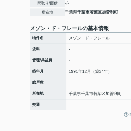
-/-
間取り/面積
千葉県
千葉市若葉区
加曽利町
所在地
メゾン・ド・フレールの基本情報
物件名
メゾン・ド・フレール
賃料
-
管理/共益費
-
築年月
1991年12月（築34年）
総戸数
-
所在地
千葉県
千葉市若葉区
加曽利町
交通