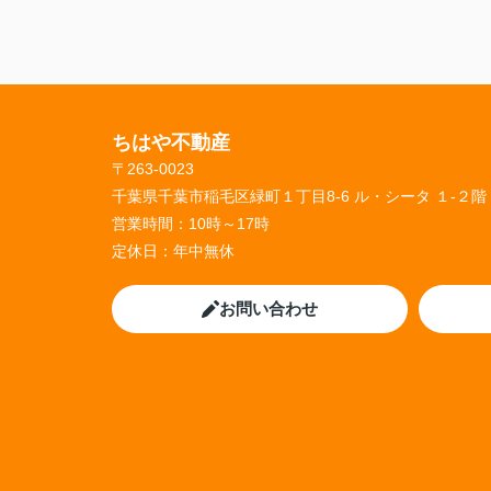
ちはや不動産
〒263-0023
千葉県千葉市稲毛区緑町１丁目8-6 ル・シータ １-２階
営業時間：
10時～17時
定休日：
年中無休
お問い合わせ