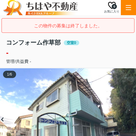
0
お気に入り
この物件の募集は終了しました。
コンフォーム作草部
空室0
-
管理/共益費 -
1
/
6