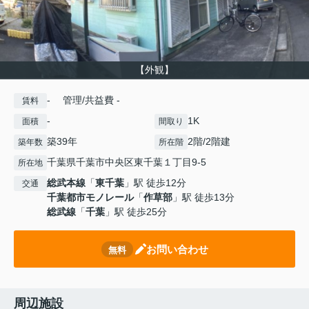
【外観】
- 管理/共益費 -
賃料
-
1K
面積
間取り
築39年
2階/2階建
築年数
所在階
千葉県千葉市中央区東千葉１丁目9-5
所在地
総武本線
「
東千葉
」駅 徒歩12分
交通
千葉都市モノレール
「
作草部
」駅 徒歩13分
総武線
「
千葉
」駅 徒歩25分
お問い合わせ
無料
周辺施設