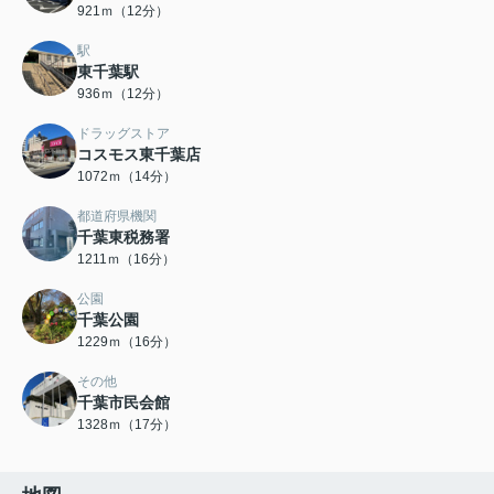
921ｍ（12分）
駅
東千葉駅
936ｍ（12分）
ドラッグストア
コスモス東千葉店
1072ｍ（14分）
都道府県機関
千葉東税務署
1211ｍ（16分）
公園
千葉公園
1229ｍ（16分）
その他
千葉市民会館
1328ｍ（17分）