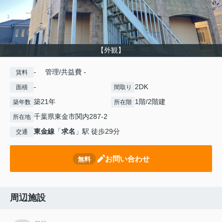
【外観】
- 管理/共益費 -
賃料
-
2DK
面積
間取り
築21年
1階/2階建
築年数
所在階
千葉県東金市関内287-2
所在地
東金線
「
求名
」駅 徒歩29分
交通
お問い合わせ
無料
周辺施設