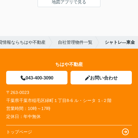
地図アプリで見る
貸情報ならちはや不動産
自社管理物件一覧
シャトレ―東金
ちはや不動産
043-400-3090
お問い合わせ
〒263-0023
千葉県千葉市稲毛区緑町１丁目8-6 ル・シータ １-２階
営業時間：
10時～17時
定休日：
年中無休
トップページ