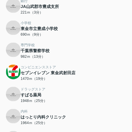
銀行
JA山武郡市豊成支所
221ｍ（3分）
小学校
東金市立豊成小学校
690ｍ（9分）
専門学校
千葉県警察学校
982ｍ（13分）
コンビニエンスストア
セブンイレブン 東金武射田店
1470ｍ（19分）
ドラッグストア
すばる薬局
1948ｍ（25分）
内科
はっとり内科クリニック
1964ｍ（25分）