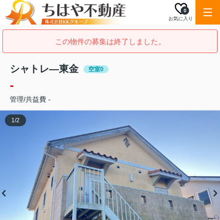
0
お気に入り
この物件の募集は終了しました。
シャトレ―東金
空室0
-
管理/共益費 -
1
/
2