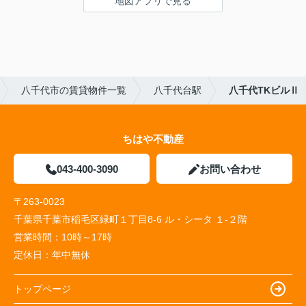
地図アプリで見る
八千代市の賃貸物件一覧
八千代台駅
八千代TKビルⅡ
ちはや不動産
043-400-3090
お問い合わせ
〒263-0023
千葉県千葉市稲毛区緑町１丁目8-6 ル・シータ １-２階
営業時間：
10時～17時
定休日：
年中無休
トップページ