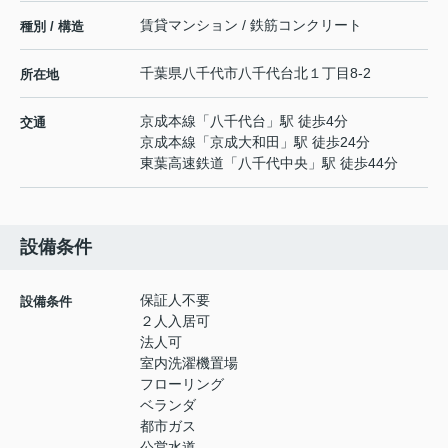
賃貸マンション / 鉄筋コンクリート
種別 / 構造
千葉県
八千代市
八千代台北
１丁目8-2
所在地
京成本線
「
八千代台
」駅 徒歩4分
交通
京成本線
「
京成大和田
」駅 徒歩24分
東葉高速鉄道
「
八千代中央
」駅 徒歩44分
設備条件
保証人不要
設備条件
２人入居可
法人可
室内洗濯機置場
フローリング
ベランダ
都市ガス
公営水道