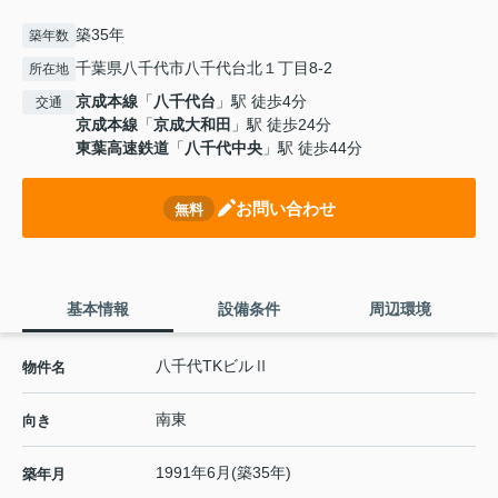
築35年
築年数
千葉県八千代市八千代台北１丁目8-2
所在地
京成本線
「
八千代台
」駅 徒歩4分
交通
京成本線
「
京成大和田
」駅 徒歩24分
東葉高速鉄道
「
八千代中央
」駅 徒歩44分
お問い合わせ
無料
基本情報
設備条件
周辺環境
八千代TKビルⅡ
物件名
南東
向き
1991年6月(築35年)
築年月