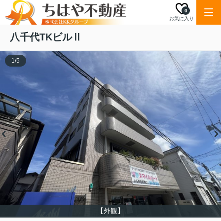
0
お気に入り
八千代TKビルⅡ
1
/
5
【外観】