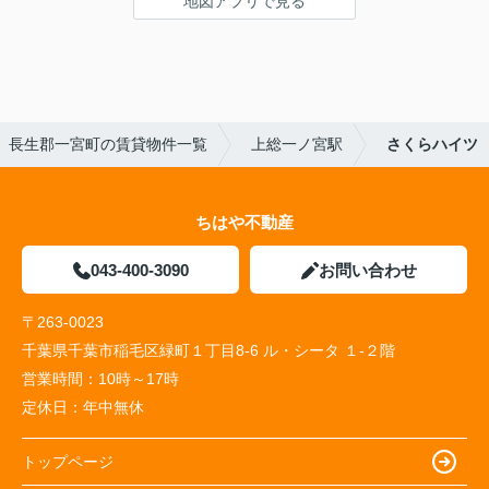
地図アプリで見る
長生郡一宮町の賃貸物件一覧
上総一ノ宮駅
さくらハイツ
ちはや不動産
043-400-3090
お問い合わせ
〒263-0023
千葉県千葉市稲毛区緑町１丁目8-6 ル・シータ １-２階
営業時間：
10時～17時
定休日：
年中無休
トップページ