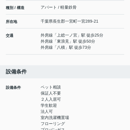
アパート / 軽量鉄骨
種別 / 構造
千葉県
長生郡一宮町
一宮
289-21
所在地
外房線
「
上総一ノ宮
」駅 徒歩25分
交通
外房線
「
東浪見
」駅 徒歩50分
外房線
「
八積
」駅 徒歩73分
設備条件
ペット相談
設備条件
保証人不要
２人入居可
学生歓迎
法人可
室内洗濯機置場
フローリング
プロパンガス