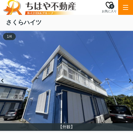
0
お気に入り
さくらハイツ
1
/
4
【外観】