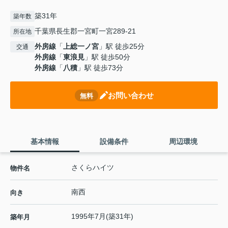
築31年
築年数
千葉県長生郡一宮町一宮289-21
所在地
外房線
「
上総一ノ宮
」駅 徒歩25分
交通
外房線
「
東浪見
」駅 徒歩50分
外房線
「
八積
」駅 徒歩73分
お問い合わせ
無料
基本情報
設備条件
周辺環境
さくらハイツ
物件名
南西
向き
1995年7月(築31年)
築年月