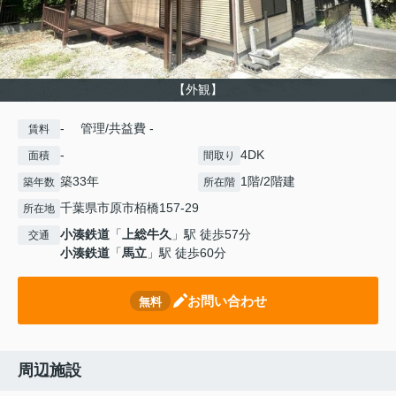
【外観】
- 管理/共益費 -
賃料
-
4DK
面積
間取り
築33年
1階/2階建
築年数
所在階
千葉県市原市栢橋157-29
所在地
小湊鉄道
「
上総牛久
」駅 徒歩57分
交通
小湊鉄道
「
馬立
」駅 徒歩60分
お問い合わせ
無料
周辺施設