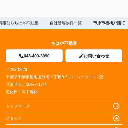
情報ならちはや不動産
自社管理物件一覧
市原市栢橋戸建て
ちはや不動産
043-400-3090
お問い合わせ
〒263-0023
千葉県千葉市稲毛区緑町１丁目8-6 ル・シータ １-２階
営業時間：
10時～17時
定休日：
年中無休
トップページ
スタッフ