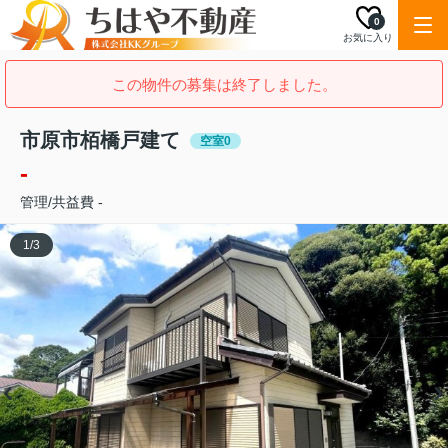
0
お気に入り
この物件の募集は終了しました。
市原市栢橋戸建て
空室0
-
管理/共益費 -
1
/
3