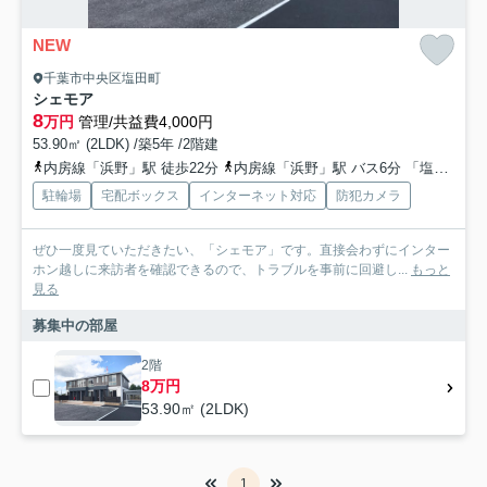
NEW
千葉市中央区塩田町
シェモア
8
万円
管理/共益費4,000円
53.90㎡ (2LDK) /築5年 /2階建
内房線「浜野」駅 徒歩22分
内房線「浜野」駅 バス6分 「塩田」 停歩1分
駐輪場
宅配ボックス
インターネット対応
防犯カメラ
ぜひ一度見ていただきたい、「シェモア」です。直接会わずにインター
ホン越しに来訪者を確認できるので、トラブルを事前に回避し...
もっと
見る
募集中の部屋
2階
8万円
53.90㎡ (2LDK)
1