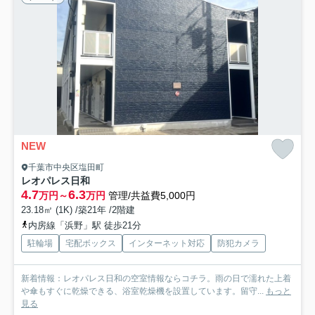
NEW
千葉市中央区塩田町
レオパレス日和
4.7
6.3
万円～
万円
管理/共益費5,000円
23.18㎡ (1K) /築21年 /2階建
内房線「浜野」駅 徒歩21分
駐輪場
宅配ボックス
インターネット対応
防犯カメラ
新着情報：レオパレス日和の空室情報ならコチラ。雨の日で濡れた上着
や傘もすぐに乾燥できる、浴室乾燥機を設置しています。留守...
もっと
見る