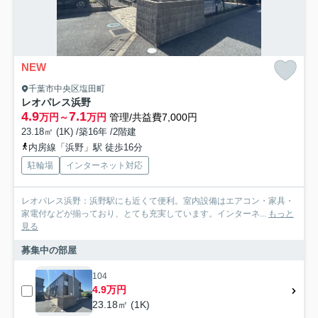
NEW
千葉市中央区塩田町
レオパレス浜野
4.9
7.1
万円～
万円
管理/共益費7,000円
23.18㎡ (1K) /築16年 /2階建
内房線「浜野」駅 徒歩16分
駐輪場
インターネット対応
レオパレス浜野：浜野駅にも近くて便利。室内設備はエアコン・家具・
家電付などが揃っており、とても充実しています。インターネ...
もっと
見る
募集中の部屋
104
4.9万円
23.18㎡ (1K)