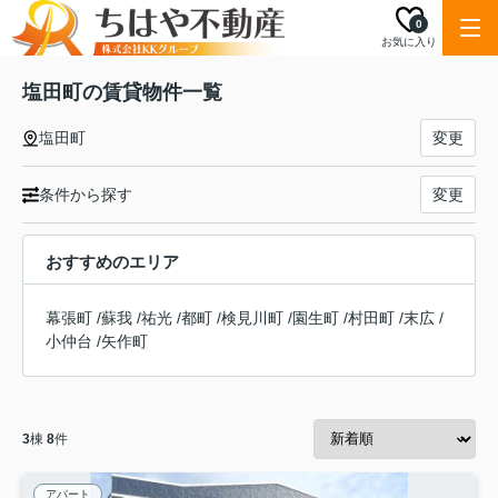
0
お気に入り
塩田町の賃貸物件一覧
塩田町
変更
条件から探す
変更
おすすめのエリア
幕張町
/
蘇我
/
祐光
/
都町
/
検見川町
/
園生町
/
村田町
/
末広
/
小仲台
/
矢作町
3
棟
8
件
アパート