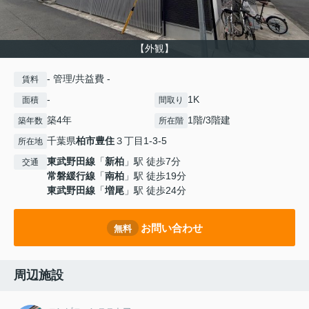
【外観】
- 管理/共益費 -
賃料
-
1K
面積
間取り
築4年
1階/3階建
築年数
所在階
千葉県
柏市
豊住
３丁目1-3-5
所在地
東武野田線
「
新柏
」駅 徒歩7分
交通
常磐緩行線
「
南柏
」駅 徒歩19分
東武野田線
「
増尾
」駅 徒歩24分
お問い合わせ
無料
周辺施設