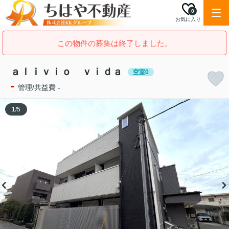
0
お気に入り
この物件の募集は終了しました。
ａｌｉｖｉｏ ｖｉｄａ
空室0
-
管理/共益費 -
1
/
5