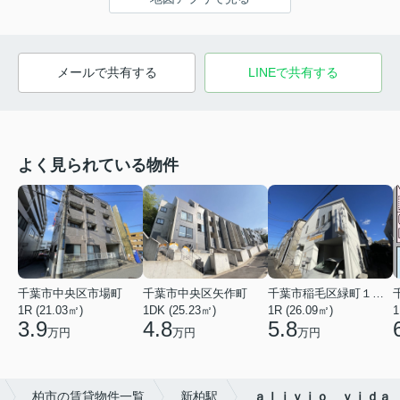
メールで共有する
LINEで共有する
よく見られている物件
千葉市中央区市場町
千葉市中央区矢作町
千葉市稲毛区緑町１丁目
1R (21.03㎡)
1DK (25.23㎡)
1R (26.09㎡)
1
3.9
4.8
5.8
万円
万円
万円
柏市の賃貸物件一覧
新柏駅
ａｌｉｖｉｏ ｖｉｄａ