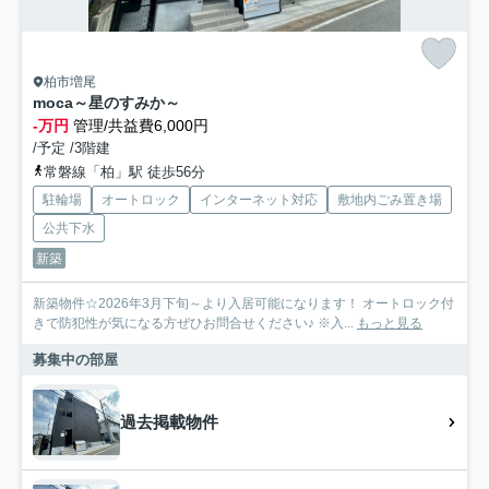
柏市増尾
moca～星のすみか～
-万円
管理/共益費6,000円
/予定 /3階建
常磐線「柏」駅 徒歩56分
駐輪場
オートロック
インターネット対応
敷地内ごみ置き場
公共下水
新築
新築物件☆2026年3月下旬～より入居可能になります！ オートロック付
きで防犯性が気になる方ぜひお問合せください♪ ※入...
もっと見る
募集中の部屋
過去掲載物件