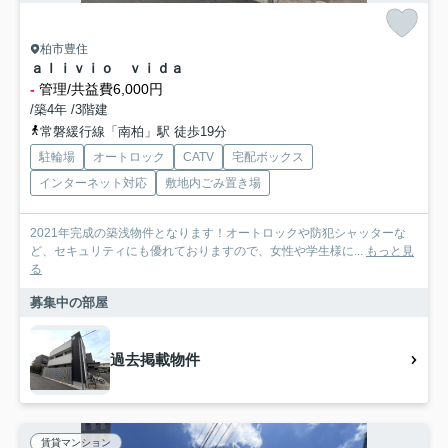
柏市豊住
ａｌｉｖｉｏ ｖｉｄａ
-
管理/共益費6,000円
/築4年 /3階建
常磐緩行線「南柏」駅 徒歩19分
駐輪場
オートロック
CATV
宅配ボックス
インターネット対応
敷地内ごみ置き場
2021年完成の築浅物件となります！オートロックや防犯シャッターな
ど、セキュリティにも優れておりますので、女性や学生様に...
もっと見
る
募集中の部屋
過去掲載物件
賃貸マンション