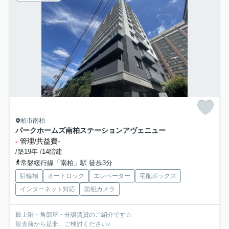
柏市南柏
パークホームズ南柏ステーションアヴェニュー
-
管理/共益費-
/築19年 /14階建
常磐緩行線「南柏」駅 徒歩3分
駐輪場
オートロック
エレベーター
宅配ボックス
インターネット対応
防犯カメラ
最上階・角部屋・分譲賃貸のご紹介です☆
退去前から是非、ご検討ください♪