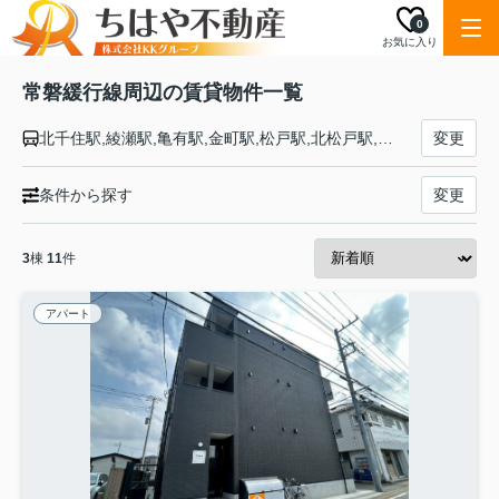
0
お気に入り
常磐緩行線周辺の賃貸物件一覧
北千住駅,綾瀬駅,亀有駅,金町駅,松戸駅,北松戸駅,馬橋駅,新松戸駅,北小金駅,南柏駅,柏駅,北柏駅,我孫子駅,天王台駅,取手駅
変更
条件から探す
変更
3
棟
11
件
アパート