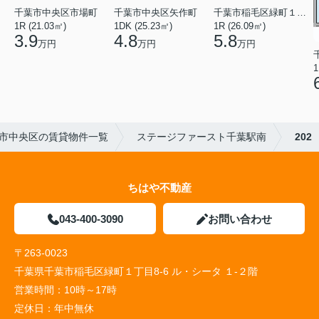
千葉市中央区矢作町
千葉市中央区市場町
千葉市稲毛区緑町１丁目
1DK (25.23㎡)
1R (21.03㎡)
1R (26.09㎡)
4.8
3.9
5.8
万円
万円
万円
1
市中央区の賃貸物件一覧
ステージファースト千葉駅南
202
ちはや不動産
043-400-3090
お問い合わせ
〒263-0023
千葉県千葉市稲毛区緑町１丁目8-6 ル・シータ １-２階
営業時間：
10時～17時
定休日：
年中無休