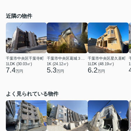
近隣の物件
千葉市中央区千葉寺町
千葉市中央区葛城３丁目
千葉市中央区星久喜町
1LDK (30.03㎡)
1K (24.12㎡)
1LDK (48.19㎡)
1
7.4
5.3
6.2
万円
万円
万円
よく見られている物件