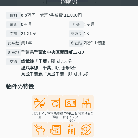
【間取り】
8.8万円 管理/共益費 11,000円
賃料
0ヶ月
1ヶ月
敷金
礼金
21.21㎡
1K
面積
間取り
築1年
2階/11階建
築年数
所在階
千葉県
千葉市中央区
新田町
12-19
所在地
総武線
「
千葉
」駅 徒歩6分
交通
総武本線
「
千葉
」駅 徒歩6分
京成千葉線
「
京成千葉
」駅 徒歩6分
物件の特徴
バストイレ
室内洗濯機
TVモニタ
独立洗面台
別
置場
付きインタ
ーホン