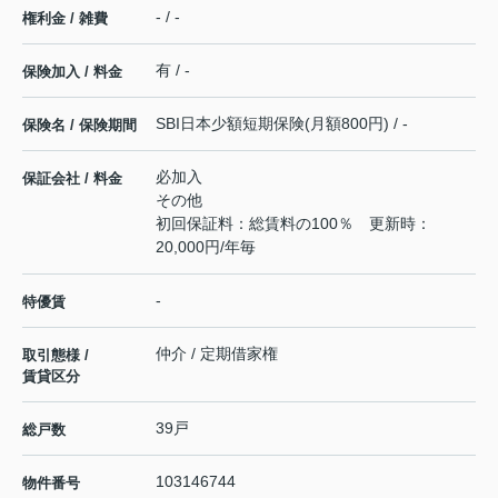
- / -
権利金 / 雑費
有 / -
保険加入 / 料金
SBI日本少額短期保険(月額800円) / -
保険名 / 保険期間
必加入
保証会社 / 料金
その他
初回保証料：総賃料の100％ 更新時：
20,000円/年毎
-
特優賃
仲介 / 定期借家権
取引態様 /
賃貸区分
39戸
総戸数
103146744
物件番号