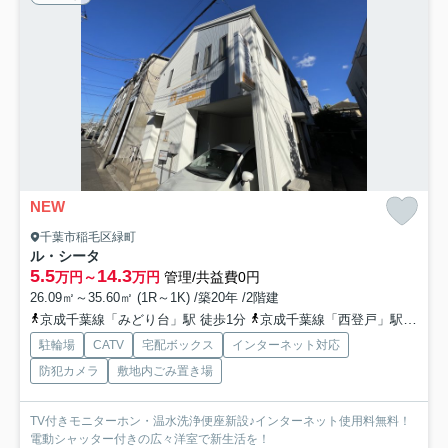
NEW
千葉市稲毛区緑町
ル・シータ
5.5
14.3
万円～
万円
管理/共益費0円
26.09㎡～35.60㎡ (1R～1K) /築20年 /2階建
京成千葉線「みどり台」駅 徒歩1分
京成千葉線「西登戸」駅 徒歩12分
駐輪場
CATV
宅配ボックス
インターネット対応
防犯カメラ
敷地内ごみ置き場
TV付きモニターホン・温水洗浄便座新設♪インターネット使用料無料！
電動シャッター付きの広々洋室で新生活を！