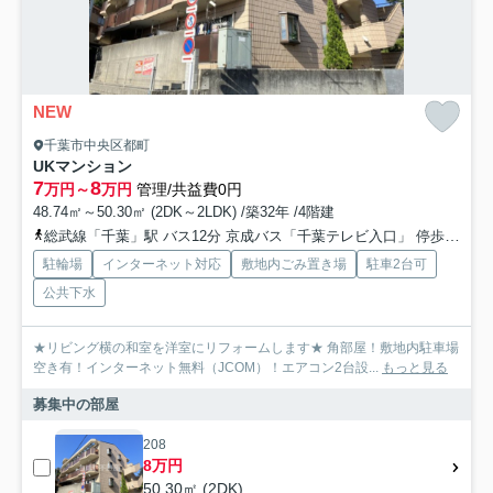
NEW
千葉市中央区都町
UKマンション
7
8
万円～
万円
管理/共益費0円
48.74㎡～50.30㎡ (2DK～2LDK) /築32年 /4階建
総武線「千葉」駅 バス12分 京成バス「千葉テレビ入口」 停歩1分
駐輪場
インターネット対応
敷地内ごみ置き場
駐車2台可
公共下水
★リビング横の和室を洋室にリフォームします★ 角部屋！敷地内駐車場
空き有！インターネット無料（JCOM）！エアコン2台設...
もっと見る
募集中の部屋
208
8万円
50.30㎡ (2DK)