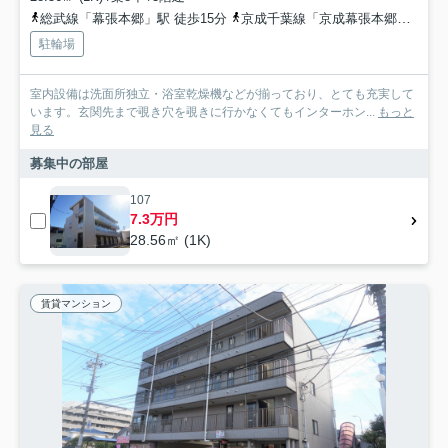
総武線「幕張本郷」駅 徒歩15分
京成千葉線「京成幕張本郷」駅 徒歩15分
駐輪場
室内設備は洗面所独立・浴室乾燥機などが揃っており、とても充実して
います。玄関先まで覗き穴を覗きに行かなくてもインターホン...
もっと
見る
募集中の部屋
107
7.3万円
28.56㎡ (1K)
賃貸マンション