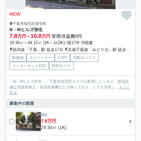
NEW
千葉市稲毛区弥生町
N・Mヒルズ弥生
7.8
10.8
万円～
万円
管理/共益費0円
29.30㎡～44.12㎡ (1K～1LDK) /築17年 /5階建
総武線「千葉」駅 徒歩17分
京成千葉線「みどり台」駅 徒歩9分
駐輪場
エレベーター
CATV
宅配ボックス
インターネット対応
防犯カメラ
「N・Mヒルズ弥生」：千葉市稲毛区エリアの新居にピッタリ。室内設
備は洗面所独立・浴室乾燥機などが揃っており、とても充実し...
もっと
見る
募集中の部屋
502
7.8万円
29.30㎡ (1K)