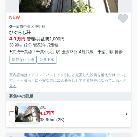
NEW
千葉市中央区神明町
ひぐらし荘
4.1
万円
管理/共益費2,000円
38.90㎡ (2K) /築52年 /2階建
京成千葉線「千葉中央」駅 徒歩13分
総武線「千葉」駅 徒歩20分
閑静な住宅地
公共下水
室内設備はエアコン・バストイレ別など充実した設備を備え付けていま
す。一人暮らしに不安な方は二人暮らしもできる物件になって...
もっと
見る
募集中の部屋
201
4.1万円
38.90㎡ (2K)