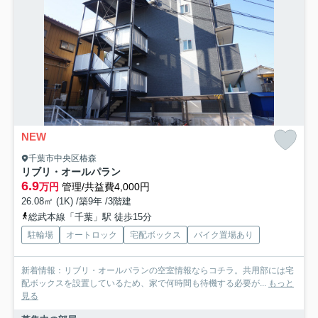
NEW
千葉市中央区椿森
リブリ・オールパラン
6.9
万円
管理/共益費4,000円
26.08㎡ (1K) /築9年 /3階建
総武本線「千葉」駅 徒歩15分
駐輪場
オートロック
宅配ボックス
バイク置場あり
新着情報：リブリ・オールパランの空室情報ならコチラ。共用部には宅
配ボックスを設置しているため、家で何時間も待機する必要が...
もっと
見る