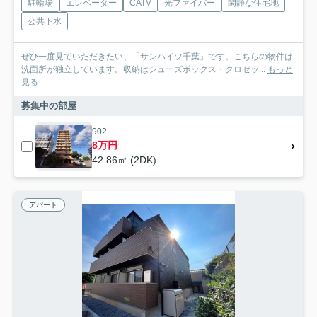
駐輪場
エレベーター
CATV
光ファイバー
閑静な住宅地
公共下水
ぜひ一度見ていただきたい、「サンハイツ千葉」です。こちらの物件は
洗面所が独立しています。収納はシューズボックス・クロゼッ...
もっと
見る
募集中の部屋
902
8万円
42.86㎡ (2DK)
アパート