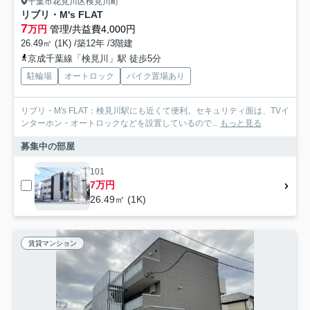
千葉市花見川区検見川町
リブリ・M's FLAT
7
万円
管理/共益費4,000円
26.49㎡ (1K) /築12年 /3階建
京成千葉線「検見川」駅 徒歩5分
駐輪場
オートロック
バイク置場あり
リブリ・M's FLAT：検見川駅にも近くて便利。セキュリティ面は、TVイ
ンターホン・オートロックなどを設置しているので...
もっと見る
募集中の部屋
101
7万円
26.49㎡ (1K)
賃貸マンション