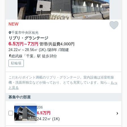
NEW
千葉市中央区祐光
リブリ・グランテージ
6.5
7
万円～
万円
管理/共益費4,000円
24.22㎡～28.56㎡ (1K) /築8年 /3階建
総武線「千葉」駅 徒歩18分
駐輪場
こだわりポイント満載のリブリ・グランテージ。室内設備は浴室乾燥
機・洗面所独立などが揃っており、とても充実しています。知ら...
もっ
と見る
募集中の部屋
206
6.5万円
24.22㎡ (1K)