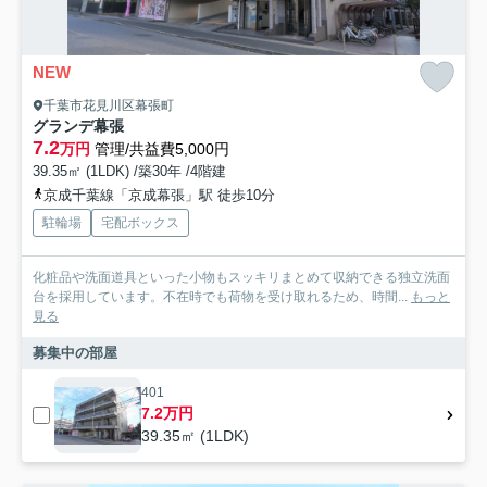
NEW
千葉市花見川区幕張町
グランデ幕張
7.2
万円
管理/共益費5,000円
39.35㎡ (1LDK) /築30年 /4階建
京成千葉線「京成幕張」駅 徒歩10分
駐輪場
宅配ボックス
化粧品や洗面道具といった小物もスッキリまとめて収納できる独立洗面
台を採用しています。不在時でも荷物を受け取れるため、時間...
もっと
見る
募集中の部屋
401
7.2万円
39.35㎡ (1LDK)