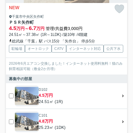
NEW
千葉市中央区矢作町
ＰＳＲ矢作町
4.5
6.7
万円～
万円
管理/共益費3,000円
24.51㎡～37.38㎡ (1R～1LDK) /築10年 /4階建
総武線「千葉」駅 バス15分 「矢作台」 停歩5分
駐輪場
オートロック
CATV
インターネット対応
公共下水
2026年6月エアコン交換しました！インターネット使用料無料！猫のみ
飼育相談可能（敷金2か月増）
募集中の部屋
D102
4.5万円
24.51㎡ (1R)
C101
4.8万円
25.23㎡ (1DK)