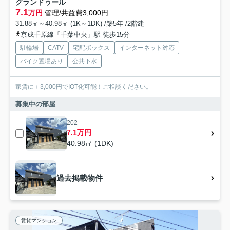
グランドゥール
7.1
万円
管理/共益費3,000円
31.88㎡～40.98㎡ (1K～1DK) /築5年 /2階建
京成千原線「千葉中央」駅 徒歩15分
駐輪場
CATV
宅配ボックス
インターネット対応
バイク置場あり
公共下水
家賃に＋3,000円でIOT化可能！ご相談ください。
募集中の部屋
202
7.1万円
40.98㎡ (1DK)
過去掲載物件
賃貸マンション