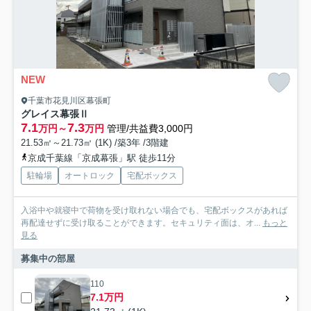
NEW
千葉市花見川区幕張町
グレイス幕張Ⅱ
7.1
7.3
万円～
万円
管理/共益費3,000円
21.53㎡～21.73㎡ (1K) /築3年 /3階建
京成千葉線「京成幕張」駅 徒歩11分
駐輪場
オートロック
宅配ボックス
入浴中や就寝中で荷物を受け取れない場合でも、宅配ボックスがあれば
再配達せずに受け取ることができます。セキュリティ面は、オ...
もっと
見る
募集中の部屋
110
7.1万円