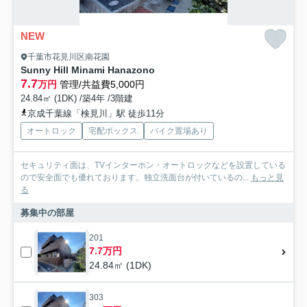
NEW
千葉市花見川区南花園
Sunny Hill Minami Hanazono
7.7
万円
管理/共益費5,000円
24.84㎡ (1DK) /築4年 /3階建
京成千葉線「検見川」駅 徒歩11分
オートロック
宅配ボックス
バイク置場あり
セキュリティ面は、TVインターホン・オートロックなどを設置している
ので安全面でも優れております。独立洗面台が付いているの...
もっと見
る
募集中の部屋
201
7.7万円
24.84㎡ (1DK)
303