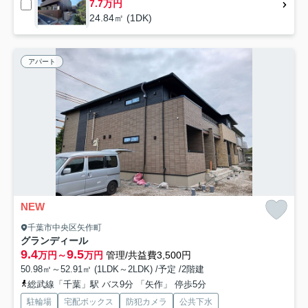
7.7万円
24.84㎡ (1DK)
アパート
NEW
千葉市中央区矢作町
グランディール
9.4
9.5
万円～
万円
管理/共益費3,500円
50.98㎡～52.91㎡ (1LDK～2LDK) /予定 /2階建
総武線「千葉」駅 バス9分 「矢作」 停歩5分
駐輪場
宅配ボックス
防犯カメラ
公共下水