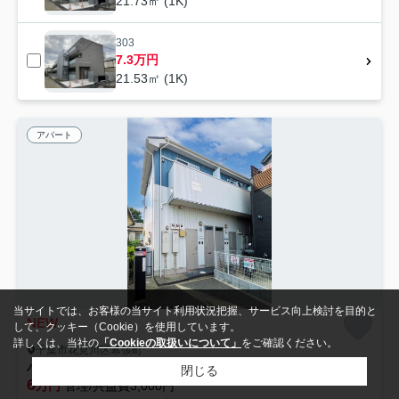
21.73㎡ (1K)
303
7.3万円
21.53㎡ (1K)
アパート
当サイトでは、お客様の当サイト利用状況把握、サービス向上検討を目的と
NEW
して、クッキー（Cookie）を使用しています。
詳しくは、当社の
「Cookieの取扱いについて」
をご確認ください。
千葉市花見川区幕張町
ハーモニックプレイス
閉じる
6
万円
管理/共益費3,000円