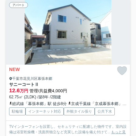
アパート
NEW
千葉市花見川区幕張本郷
サニーコートⅡ
12.6
万円
管理/共益費4,000円
62.75㎡ (2LDK) /築8年 /2階建
総武線「幕張本郷」駅 徒歩8分
京成千葉線「京成幕張本郷」駅 徒歩8分
駐輪場
インターネット対応
外観タイル張り
公共下水
TVインターフォンを設置し、セキュリティに配慮した物件です。室内設
備は浴室乾燥機・洗面所独立など充実した設備を備え付けて...
もっと見