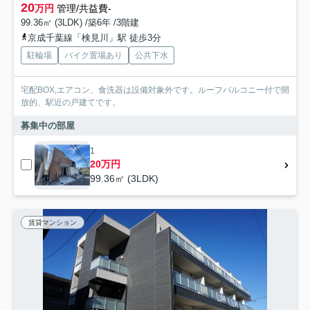
20
万円
管理/共益費-
99.36㎡ (3LDK) /築6年 /3階建
京成千葉線「検見川」駅 徒歩3分
駐輪場
バイク置場あり
公共下水
宅配BOX,エアコン、食洗器は設備対象外です。ルーフバルコニー付で開
放的、駅近の戸建てです。
募集中の部屋
1
20万円
99.36㎡ (3LDK)
賃貸マンション