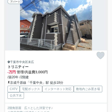
アパート
千葉市中央区末広
トリニティー
-万円
管理/共益費3,000円
/築20年 /2階建
京成千原線「千葉中央」駅 徒歩18分
CATV
宅配ボックス
インターネット対応
敷地内ごみ置き場
公共下水
2階角部屋 広々とした洋室です♪