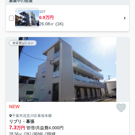
募集中の部屋
107
6.9万円
26.08㎡ (1K)
賃貸マンション
NEW
千葉市花見川区幕張本郷
リブリ・幕張
7.3
万円
管理/共益費4,000円
28.56㎡ (1K) /築8年 /3階建