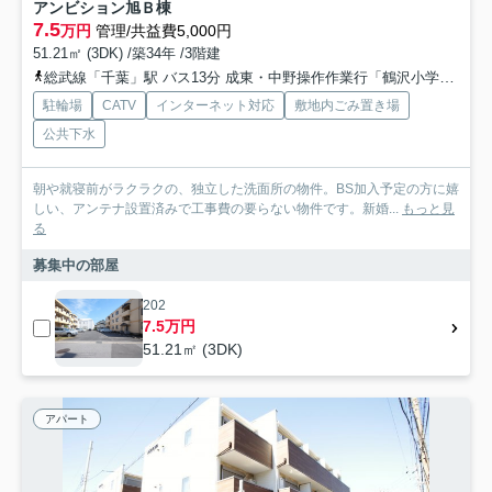
アンビション旭Ｂ棟
7.5
万円
管理/共益費5,000円
51.21㎡ (3DK) /築34年 /3階建
総武線「千葉」駅 バス13分 成東・中野操作作業行「鶴沢小学校前」 停歩2分
駐輪場
CATV
インターネット対応
敷地内ごみ置き場
公共下水
朝や就寝前がラクラクの、独立した洗面所の物件。BS加入予定の方に嬉
しい、アンテナ設置済みで工事費の要らない物件です。新婚...
もっと見
る
募集中の部屋
202
7.5万円
51.21㎡ (3DK)
アパート