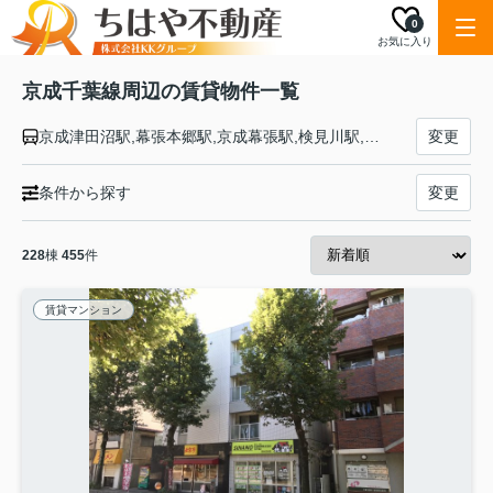
0
お気に入り
京成千葉線周辺の賃貸物件一覧
京成津田沼駅,幕張本郷駅,京成幕張駅,検見川駅,京成稲毛駅,みどり台駅,西登戸駅,新千葉駅,千葉駅,千葉中央駅
変更
条件から探す
変更
228
棟
455
件
賃貸マンション