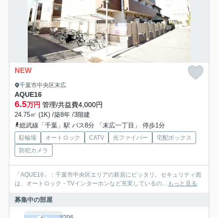
NEW
千葉市中央区末広
AQUE16
6.5
万円
管理/共益費4,000円
24.75㎡ (1K) /築8年 /3階建
総武線「千葉」駅 バス8分 「末広一丁目」 停歩1分
駐輪場
オートロック
CATV
光ファイバー
宅配ボックス
防犯カメラ
「AQUE16」：千葉市中央区エリアの新居にピッタリ。セキュリティ面
は、オートロック・TVインターホンなど充実しているの...
もっと見る
募集中の部屋
206