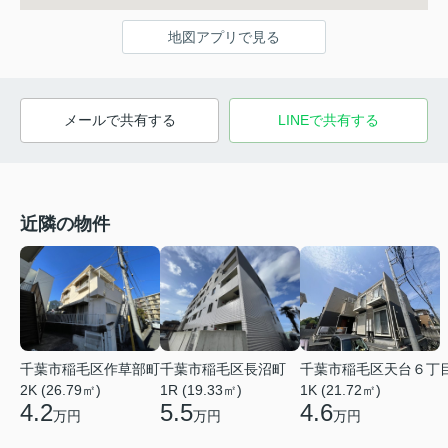
地図アプリで見る
メールで共有する
LINEで共有する
近隣の物件
千葉市稲毛区天台６丁
千葉市稲毛区作草部町
千葉市稲毛区長沼町
1K (21.72㎡)
2K (26.79㎡)
1R (19.33㎡)
4.6
4.2
5.5
万円
万円
万円