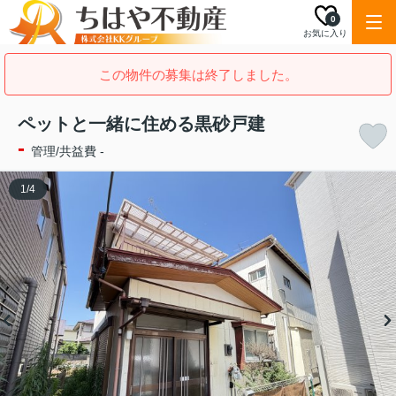
0
お気に入り
この物件の募集は終了しました。
ペットと一緒に住める黒砂戸建
-
管理/共益費 -
1
/
4