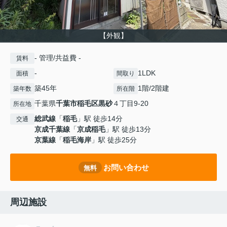
【外観】
- 管理/共益費 -
賃料
-
1LDK
面積
間取り
築45年
1階/2階建
築年数
所在階
千葉県
千葉市稲毛区
黒砂
４丁目9-20
所在地
総武線
「
稲毛
」駅 徒歩14分
交通
京成千葉線
「
京成稲毛
」駅 徒歩13分
京葉線
「
稲毛海岸
」駅 徒歩25分
お問い合わせ
無料
周辺施設