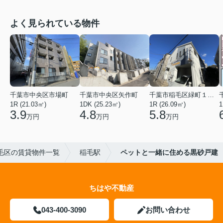
よく見られている物件
千葉市中央区市場町
千葉市中央区矢作町
千葉市稲毛区緑町１丁目
1R (21.03㎡)
1DK (25.23㎡)
1R (26.09㎡)
1
3.9
4.8
5.8
万円
万円
万円
毛区の賃貸物件一覧
稲毛駅
ペットと一緒に住める黒砂戸建
ちはや不動産
043-400-3090
お問い合わせ