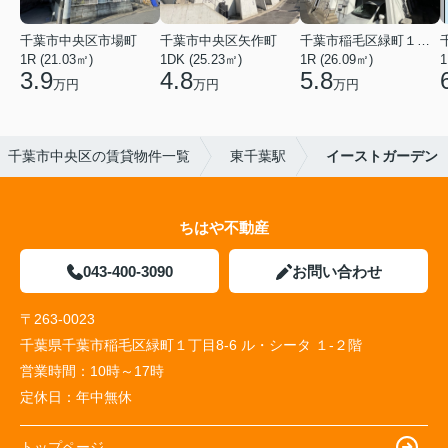
千葉市中央区市場町
千葉市中央区矢作町
千葉市稲毛区緑町１丁目
1R (21.03㎡)
1DK (25.23㎡)
1R (26.09㎡)
1
3.9
4.8
5.8
万円
万円
万円
千葉市中央区の賃貸物件一覧
東千葉駅
イーストガーデン
ちはや不動産
043-400-3090
お問い合わせ
〒263-0023
千葉県千葉市稲毛区緑町１丁目8-6 ル・シータ １-２階
営業時間：
10時～17時
定休日：
年中無休
トップページ