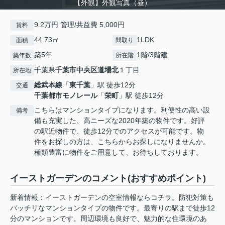
【外観】外観写真（昼）
9.2万円 管理/共益費 5,000円
賃料
44.73㎡
1LDK
面積
間取り
築5年
1階/3階建
築年数
所在階
千葉県
千葉市中央区
道場北
１丁目
所在地
総武本線
「
東千葉
」駅 徒歩12分
交通
千葉都市モノレール
「
栄町
」駅 徒歩12分
こちらはマンションタイプになります。利便性の高い設
備考
備も充実した、高ニーズな2020年築の物件です。好評
の駅近物件で、徒歩12分でのアクセスが可能です。物
件をお探しの方は、こちらからお探しになりませんか。
種類豊富に物件をご用意して、お待ちしております。
イーストガーデンのコメント(おすすめポイント)
新着情報：イーストガーデンの空室情報ならコチラ。防犯対策も
バッチリなマンションタイプの物件です。最寄りの駅まで徒歩12
分のマンションです。周辺環境も良好で、魅力的な住環境のあ