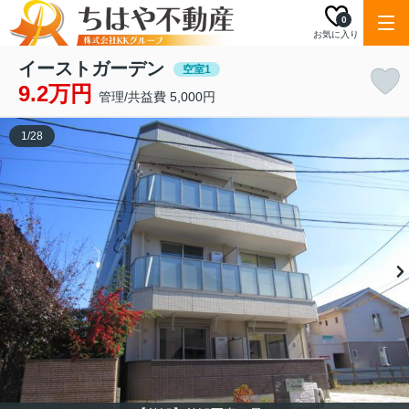
0
お気に入り
イーストガーデン
空室1
9.2万円
管理/共益費 5,000円
1
/
28