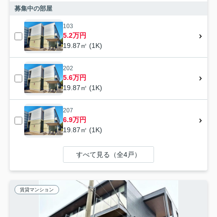
募集中の部屋
103
5.2万円
19.87㎡ (1K)
202
5.6万円
19.87㎡ (1K)
207
6.9万円
19.87㎡ (1K)
すべて見る（全4戸）
賃貸マンション