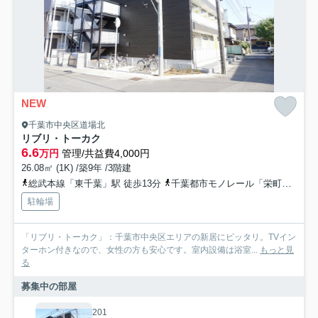
NEW
千葉市中央区道場北
リブリ・トーカク
6.6
万円
管理/共益費4,000円
26.08㎡ (1K) /築9年 /3階建
総武本線「東千葉」駅 徒歩13分
千葉都市モノレール「栄町」駅 徒歩15分
駐輪場
「リブリ・トーカク」：千葉市中央区エリアの新居にピッタリ。TVイン
ターホン付きなので、女性の方も安心です。室内設備は浴室...
もっと見
る
募集中の部屋
201