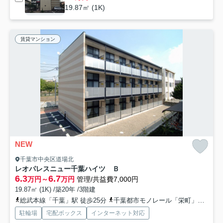
19.87㎡ (1K)
賃貸マンション
NEW
千葉市中央区道場北
レオパレスニュー千葉ハイツ Ｂ
6.3
6.7
万円～
万円
管理/共益費7,000円
19.87㎡ (1K) /築20年 /3階建
総武本線「千葉」駅 徒歩25分
千葉都市モノレール「栄町」駅 徒歩15分
駐輪場
宅配ボックス
インターネット対応