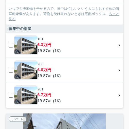
いつでも洗濯物を干せるので、日中は忙しいという人にもおすすめの浴
室乾燥機があります。荷物を受け取れないときは宅配ボックス...
もっと
見る
募集中の部屋
101
6.3万円
19.87㎡ (1K)
206
6.6万円
19.87㎡ (1K)
201
6.7万円
19.87㎡ (1K)
アパート