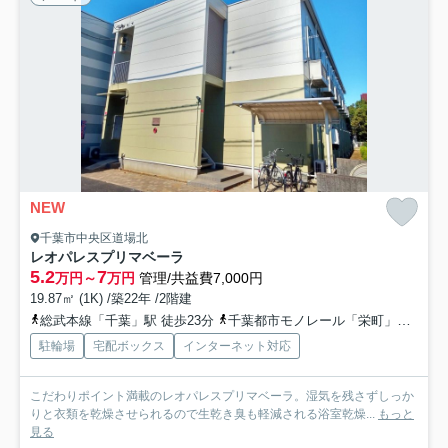
NEW
千葉市中央区道場北
レオパレスプリマベーラ
5.2
7
万円～
万円
管理/共益費7,000円
19.87㎡ (1K) /築22年 /2階建
総武本線「千葉」駅 徒歩23分
千葉都市モノレール「栄町」駅 徒歩14分
駐輪場
宅配ボックス
インターネット対応
こだわりポイント満載のレオパレスプリマベーラ。湿気を残さずしっか
りと衣類を乾燥させられるので生乾き臭も軽減される浴室乾燥...
もっと
見る