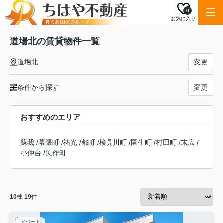
0
お気に入り
道場北の賃貸物件一覧
道場北
変更
条件から探す
変更
おすすめのエリア
蘇我
/
幕張町
/
祐光
/
都町
/
検見川町
/
園生町
/
村田町
/
末広
/
小仲台
/
矢作町
10
棟
19
件
アパート