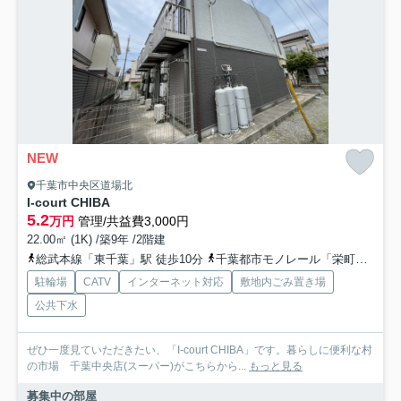
NEW
千葉市中央区道場北
I-court CHIBA
5.2
万円
管理/共益費3,000円
22.00㎡ (1K) /築9年 /2階建
総武本線「東千葉」駅 徒歩10分
千葉都市モノレール「栄町」駅 徒歩13分
駐輪場
CATV
インターネット対応
敷地内ごみ置き場
公共下水
ぜひ一度見ていただきたい、「I-court CHIBA」です。暮らしに便利な村
の市場 千葉中央店(スーパー)がこちらから...
もっと見る
募集中の部屋