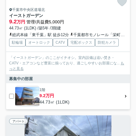
千葉市中央区道場北
イーストガーデン
9.2
万円
管理/共益費5,000円
44.73㎡ (1LDK) /築5年 /3階建
総武本線「東千葉」駅 徒歩12分
千葉都市モノレール「栄町」駅 徒歩12分
駐輪場
オートロック
CATV
宅配ボックス
防犯カメラ
「イーストガーデン」のここがイチオシ。室内設備は追い焚き・
CATV・エアコンなど豊富に揃っており、過ごしやすいお部屋にな...
も
っと見る
募集中の部屋
1階
9.2万円
44.73㎡ (1LDK)
アパート