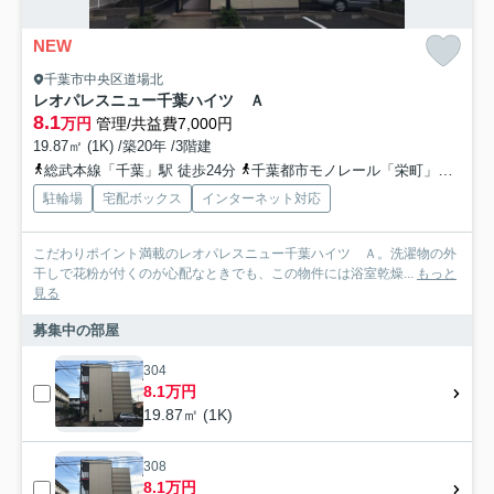
NEW
千葉市中央区道場北
レオパレスニュー千葉ハイツ Ａ
8.1
万円
管理/共益費7,000円
19.87㎡ (1K) /築20年 /3階建
総武本線「千葉」駅 徒歩24分
千葉都市モノレール「栄町」駅 徒歩15分
駐輪場
宅配ボックス
インターネット対応
こだわりポイント満載のレオパレスニュー千葉ハイツ Ａ。洗濯物の外
干しで花粉が付くのが心配なときでも、この物件には浴室乾燥...
もっと
見る
募集中の部屋
304
8.1万円
19.87㎡ (1K)
308
8.1万円