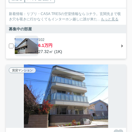
新着情報：リブリ・CASA TRESの空室情報ならコチラ。玄関先まで覗
き穴を覗きに行かなくてもインターホン越しに誰が来た...
もっと見る
募集中の部屋
102
6.1万円
27.32㎡ (1K)
賃貸マンション