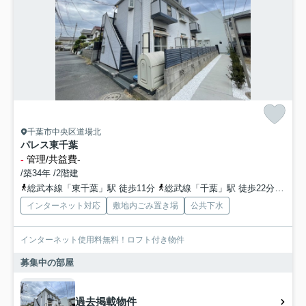
千葉市中央区道場北
パレス東千葉
-
管理/共益費-
/築34年 /2階建
総武本線「東千葉」駅 徒歩11分
総武線「千葉」駅 徒歩22分
千葉
インターネット対応
敷地内ごみ置き場
公共下水
インターネット使用料無料！ロフト付き物件
募集中の部屋
過去掲載物件