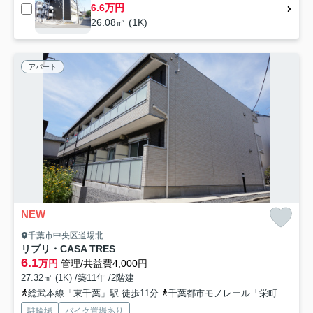
6.6万円
26.08㎡ (1K)
アパート
NEW
千葉市中央区道場北
リブリ・CASA TRES
6.1
万円
管理/共益費4,000円
27.32㎡ (1K) /築11年 /2階建
総武本線「東千葉」駅 徒歩11分
千葉都市モノレール「栄町」駅 徒歩10分
駐輪場
バイク置場あり