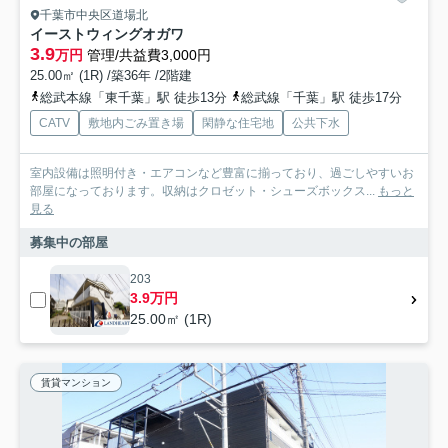
千葉市中央区道場北
イーストウィングオガワ
3.9
万円
管理/共益費3,000円
25.00㎡ (1R) /築36年 /2階建
総武本線「東千葉」駅 徒歩13分
総武線「千葉」駅 徒歩17分
CATV
敷地内ごみ置き場
閑静な住宅地
公共下水
室内設備は照明付き・エアコンなど豊富に揃っており、過ごしやすいお
部屋になっております。収納はクロゼット・シューズボックス...
もっと
見る
募集中の部屋
203
3.9万円
25.00㎡ (1R)
賃貸マンション