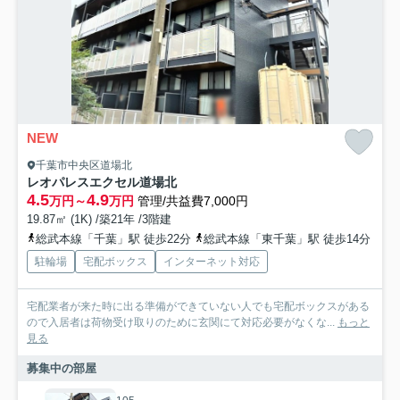
NEW
千葉市中央区道場北
レオパレスエクセル道場北
4.5
4.9
万円～
万円
管理/共益費7,000円
19.87㎡ (1K) /築21年 /3階建
総武本線「千葉」駅 徒歩22分
総武本線「東千葉」駅 徒歩14分
駐輪場
宅配ボックス
インターネット対応
宅配業者が来た時に出る準備ができていない人でも宅配ボックスがある
ので入居者は荷物受け取りのために玄関にて対応必要がなくな...
もっと
見る
募集中の部屋