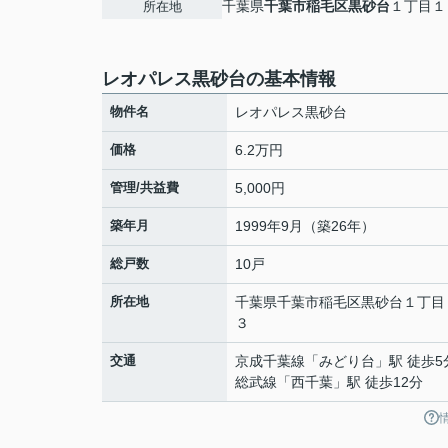
千葉県
千葉市稲毛区
黒砂台
１丁目１
所在地
レオパレス黒砂台の基本情報
物件名
レオパレス黒砂台
価格
6.2万円
管理/共益費
5,000円
築年月
1999年9月（築26年）
総戸数
10戸
所在地
千葉県
千葉市稲毛区
黒砂台
１丁目
３
交通
京成千葉線
「
みどり台
」駅 徒歩5
総武線
「
西千葉
」駅 徒歩12分