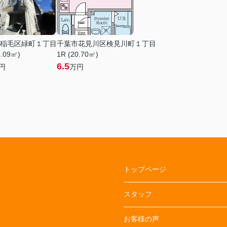
稲毛区緑町１丁目
千葉市花見川区検見川町１丁目
6.09㎡)
1R (20.70㎡)
6.5
円
万円
トップページ
スタッフ
お客様の声