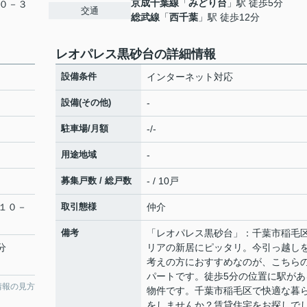
京成千葉線
「
みどり台
」駅 徒歩5分
０－３
交通
総武線
「
西千葉
」駅 徒歩12分
レオパレス黒砂台の詳細情報
設備条件
インターネット対応
設備(その他)
-
駐車場/月額
-/-
用途地域
-
募集戸数 / 総戸数
- / 10戸
１０－
取引態様
仲介
備考
「レオパレス黒砂台」：千葉市稲毛
分
リアの新居にピッタリ。今引っ越し
考えの方におすすめなのが、こちら
パートです。徒歩5分の位置に駅があ
情報の見方
物件です。千葉市稲毛区で快適な暮
をしませんか？賃貸住宅をお探しで