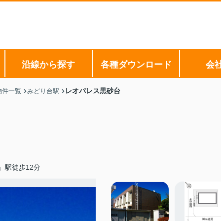
沿線から探す
各種ダウンロード
会
レオパレス黒砂台
物件一覧
みどり台駅
」駅徒歩12分