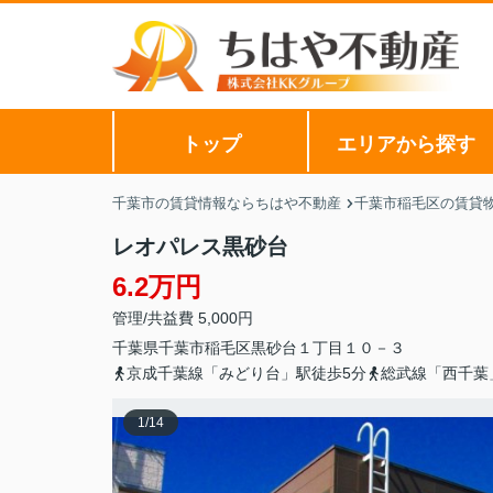
トップ
エリアから探す
千葉市の賃貸情報ならちはや不動産
千葉市稲毛区の賃貸
レオパレス黒砂台
6.2万円
管理/共益費 5,000円
千葉県
千葉市稲毛区
黒砂台
１丁目１０－３
京成千葉線「みどり台」駅徒歩5分
総武線「西千葉
1
/
14