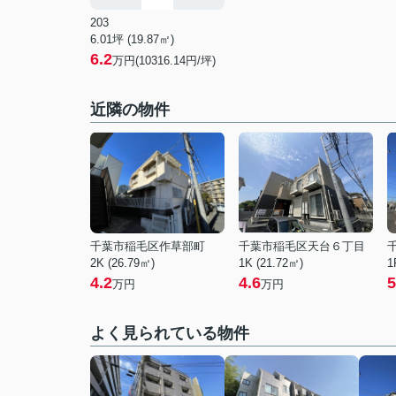
203
6.01坪 (19.87㎡)
6.2
万円(10316.14円/坪)
近隣の物件
千葉市稲毛区作草部町
千葉市稲毛区天台６丁目
2K (26.79㎡)
1K (21.72㎡)
1
4.2
4.6
5
万円
万円
よく見られている物件