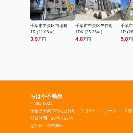
千葉市中央区市場町
千葉市中央区矢作町
千葉市
1R (21.03㎡)
1DK (25.23㎡)
1R (2
3.9
4.8
5.8
万円
万円
万
ちはや不動産
〒263-0023
千葉県千葉市稲毛区緑町１丁目8-6 ル・シータ １-２階
営業時間：
10時～17時
定休日：
年中無休