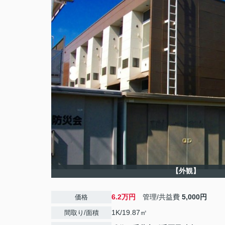
【外観】
6.2万円
管理/共益費
5,000円
価格
1K/19.87㎡
間取り/面積