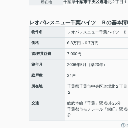
千葉県
千葉市中央区
道場北
２丁目１
所在地
レオパレスニュー千葉ハイツ Ｂの基本情
物件名
レオパレスニュー千葉ハイツ Ｂ
価格
6.3万円～6.7万円
管理/共益費
7,000円
築年月
2006年5月（築20年）
総戸数
24戸
所在地
千葉県
千葉市中央区
道場北
２丁目
２
交通
総武本線
「
千葉
」駅 徒歩25分
千葉都市モノレール
「
栄町
」駅 徒
分