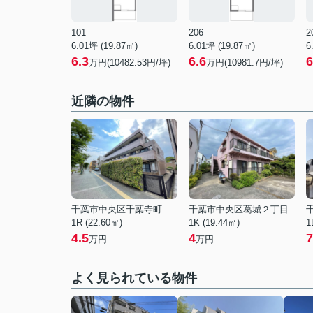
101
206
2
6.01坪 (19.87㎡)
6.01坪 (19.87㎡)
6
6.3
6.6
6
万円(10482.53円/坪)
万円(10981.7円/坪)
近隣の物件
千葉市中央区千葉寺町
千葉市中央区葛城２丁目
1R (22.60㎡)
1K (19.44㎡)
1
4.5
4
7
万円
万円
よく見られている物件