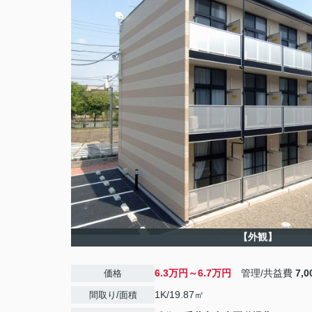
【外観】
6.3万円～6.7万円
管理/共益費
7,
価格
1K/19.87㎡
間取り/面積