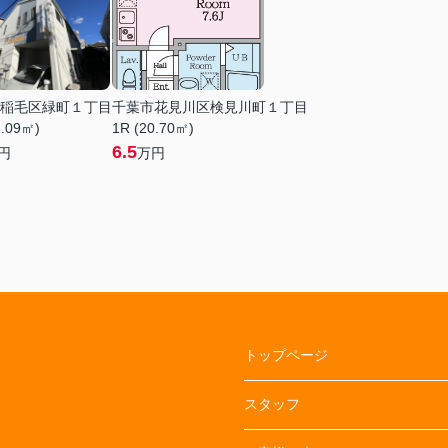
稲毛区緑町１丁目
千葉市花見川区検見川町１丁目
6.09㎡)
1R (20.70㎡)
6.5
円
万円
トップページ
スタッフ