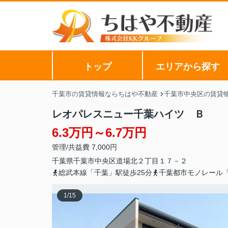
トップ
エリアから探す
千葉市の賃貸情報ならちはや不動産
千葉市中央区の賃貸
レオパレスニュー千葉ハイツ Ｂ
6.3万円～6.7万円
管理/共益費 7,000円
千葉県
千葉市中央区
道場北
２丁目１７－２
総武本線「千葉」駅徒歩25分
千葉都市モノレール「
1
/
15