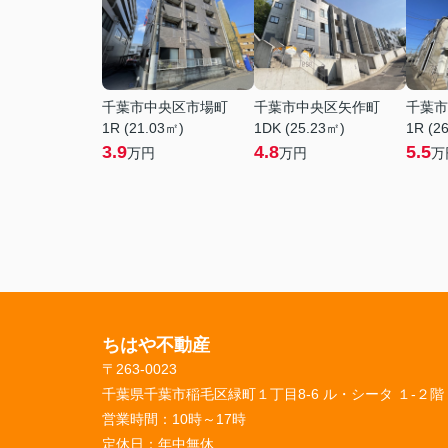
千葉市中央区市場町
千葉市中央区矢作町
千葉市
1R (21.03㎡)
1DK (25.23㎡)
1R (2
3.9
4.8
5.5
万円
万円
万
ちはや不動産
〒263-0023
千葉県千葉市稲毛区緑町１丁目8-6 ル・シータ １-２階
営業時間：
10時～17時
定休日：
年中無休