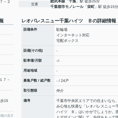
総武本線
「
千葉
」駅 徒歩25分
７－２
交通
千葉都市モノレール
「
栄町
」駅 徒歩15
報
レオパレスニュー千葉ハイツ Ｂの詳細情報
設備条件
駐輪場
インターネット対応
宅配ボックス
設備(その他)
-
駐車場/月額
-/-
用途地域
-
１７－
募集戸数 / 総戸数
- / 24戸
取引態様
仲介
歩15
備考
千葉市中央区エリアでの住まいなら
み心地も快適な「レオパレスニュー
ハイツ Ｂ」はいかがでしょうか。
情報の見方
とデザインに関して、自信をもって