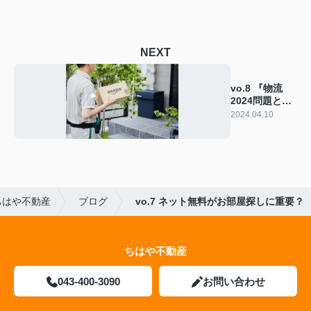
NEXT
vo.8 『物流
2024問題と宅
配ボックス』
2024.04.10
ちはや不動産
ブログ
vo.7 ネット無料がお部屋探しに重要？
ちはや不動産
043-400-3090
お問い合わせ