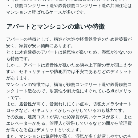
ト、鉄筋コンクリート造や鉄骨鉄筋コンクリート造の共同住宅は
マンションと呼ばれるケースが多いです。
アパートとマンションの違いや特徴
アパートの特徴として、構造が木造や軽量鉄骨造のため建築費が
安く、家賃が安い傾向にあります。
とくに木造建築のアパートは通気性が良いため、湿気が少ないの
も特徴です。
しかし、アパートは遮音性が低いため隣や上下階の音が聞こえや
すい、セキュリティーや防犯面では不安であるなどのデメリット
があります。
マンションの特徴では、構造が鉄筋コンクリート造や鉄骨鉄筋コ
ンクリート造なので、耐震性や耐火性にすぐれている点がメリッ
トです。
また、遮音性が高く、音漏れしにくい点や、防犯カメラやオート
ロックなど、セキュリティがしっかりしているのも魅力です。
その反面、建築コストが高いため家賃が高いケースが多く、また
エレベーターがある、管理人が常駐しているなどの面から管理費
が高くなる点はデメリットといえます。
また、マンションは気密性が高く、湿気が多く結露しやすいのも